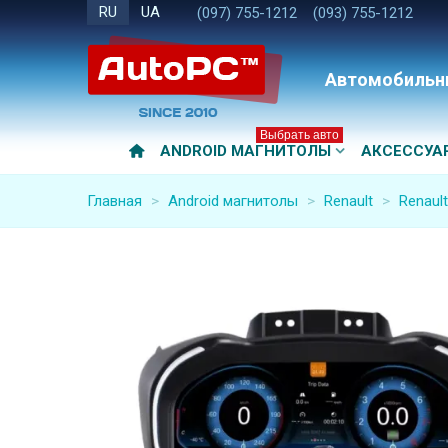
RU
UA
(097) 755-1212
(093) 755-1212
Автомобильн
Выбрать авто
ANDROID МАГНИТОЛЫ
АКСЕССУА
Главная
>
Android магнитолы
>
Renault
>
Renaul