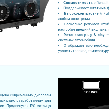
Совместимость
с
Renault
Поддерживает
штатные ф
Высококонтрастный Ful
любом освещении
Несколько режимов отоб
настройте внешний вид панел
Установка plug & play
— 
системах автомобиля
Отображает всю необход
уровень топлива, температуру
щена современным дисплеем
 специально разработанным для
um. Продвинутая IPS-матрица