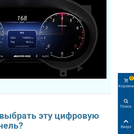
0
Корзина
Поиск
 выбрать эту цифровую
нель?
Вверх