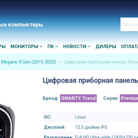
ые компьютеры
РЫ
МОНИТОРЫ
ПК
НОВОСТИ
ДИЛЕРЫ
ОПЛАТ
t Megane 4 Gen (2015-2022)
>
Цифровая приборная панель Renau
Цифровая приборная панель 
Бренд:
SMARTY Trend
Серия:
Premiu
ОС:
Linux
Дисплей:
12.3 дюйма IPS
Разрешение:
Full HD Ultra-wide (1920x720 p