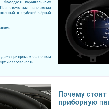
я благодаря параллельному
При отсутствии напряжения
сыщенный и глубокий чёрный
ивает:
я даже при прямом солнечном
орт и безопасность.
Почему стоит
приборную па