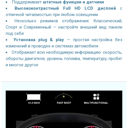
Поддерживает
штатные функции и датчики
Высококонтрастный Full HD LCD дисплей
с
отличной читаемостью при любом освещении
Несколько режимов отображения: Классический,
Спорт и Современный — настройте внешний вид панели
под себя
Установка plug & play
— простая настройка без
изменений в проводке и системах автомобиля
Отображает всю необходимую информацию: скорость,
обороты двигателя, уровень топлива, температуру, пробег
и многое другое