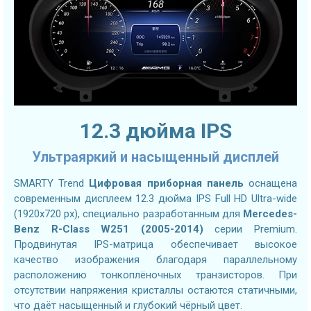
12.3 дюйма IPS
Ультраяркий и насыщенный дисплей
SMARTY Trend
Цифровая приборная панель
оснащена
современным дисплеем 12.3 дюйма IPS Full HD Ultra-wide
(1920x720 px), специально разработанным для
Mercedes-
Benz R-Class W251 (2005-2014)
серии Premium.
Продвинутая IPS-матрица обеспечивает высокое
качество изображения благодаря параллельному
расположению тонкоплёночных транзисторов. При
отсутствии напряжения кристаллы остаются статичными,
что даёт насыщенный и глубокий чёрный цвет.