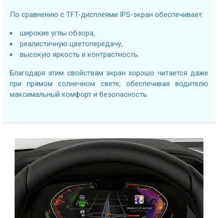
По сравнению с TFT-дисплеями IPS-экран обеспечивает:
широкие углы обзора,
реалистичную цветопередачу,
высокую яркость и контрастность.
Благодаря этим свойствам экран хорошо читается даже
при прямом солнечном свете, обеспечивая водителю
максимальный комфорт и безопасность.