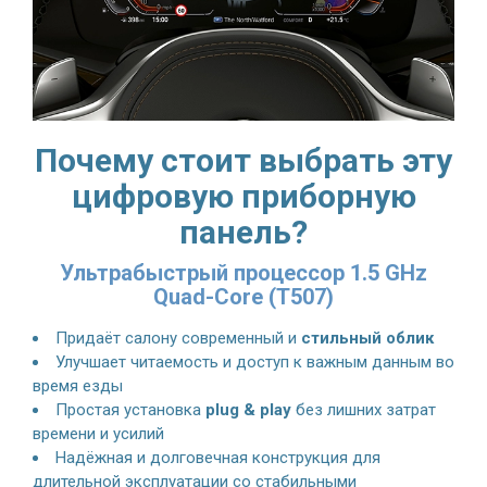
Почему стоит выбрать эту
цифровую приборную
панель?
Ультрабыстрый процессор 1.5 GHz
Quad-Core (T507)
Придаёт салону современный и
стильный облик
Улучшает читаемость и доступ к важным данным во
время езды
Простая установка
plug & play
без лишних затрат
времени и усилий
Надёжная и долговечная конструкция для
длительной эксплуатации со стабильными