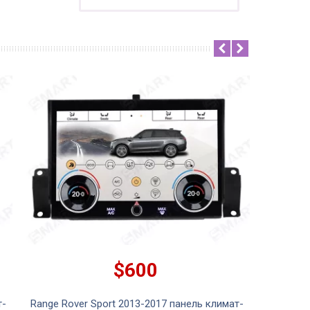
$600
т-
Range Rover Sport 2013-2017 панель климат-
Range Ro