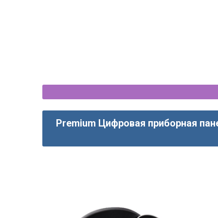
итола - 12.3" widescreen
магнитола CarPlay - 
Premium Цифровая приборная пан