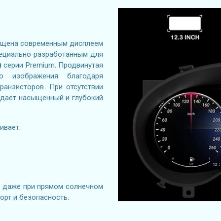
щена современным дисплеем
 специально разработанным для
)
серии Premium. Продвинутая
во изображения благодаря
анзисторов. При отсутствии
 даёт насыщенный и глубокий
ивает:
я даже при прямом солнечном
орт и безопасность.