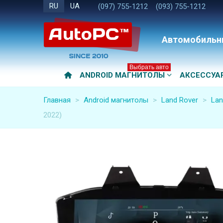
RU
UA
(097) 755-1212
(093) 755-1212
Автомобильн
Выбрать авто
ANDROID МАГНИТОЛЫ
АКСЕССУА
Главная
>
Android магнитолы
>
Land Rover
>
Lan
2022)