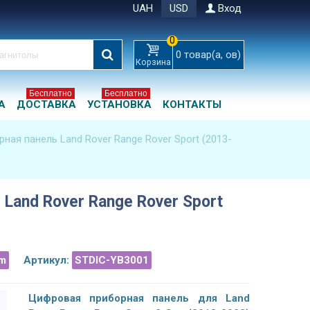
UAH
USD
Вход
0
0
товар(а, ов)
Корзина
Бесплатно
Бесплатно
А
ДОСТАВКА
УСТАНОВКА
КОНТАКТЫ
ная панель Land Rover Range Rover Sport (2013-
Land Rover Range Rover Sport
m
Артикул:
STDIC-YB3001
Цифровая приборная панель для Land