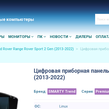
ые компьютеры
РЫ
МОНИТОРЫ
ПК
НОВОСТИ
ДИЛЕРЫ
ОПЛАТ
d Rover Range Rover Sport 2 Gen (2013-2022)
>
Цифровая прибор
Цифровая приборная панель 
(2013-2022)
Бренд:
SMARTY Trend
Серия:
Premiu
ОС:
Linux