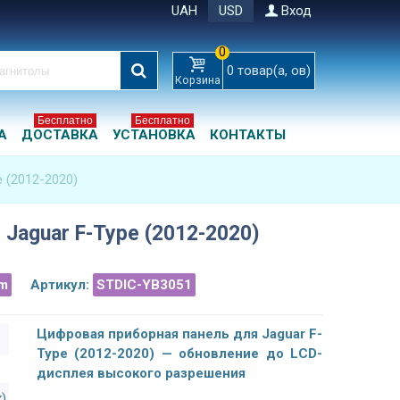
UAH
USD
Вход
0
0
товар(а, ов)
Корзина
Бесплатно
Бесплатно
А
ДОСТАВКА
УСТАНОВКА
КОНТАКТЫ
 (2012-2020)
Jaguar F-Type (2012-2020)
m
Артикул:
STDIC-YB3051
Цифровая приборная панель для Jaguar F-
Type (2012-2020) — обновление до LCD-
дисплея высокого разрешения
x)