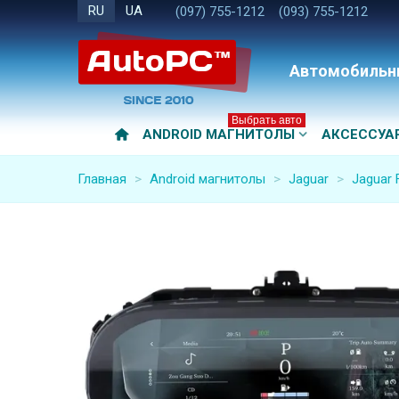
RU
UA
(097) 755-1212
(093) 755-1212
Автомобильн
Выбрать авто
ANDROID МАГНИТОЛЫ
АКСЕССУА
Главная
>
Android магнитолы
>
Jaguar
>
Jaguar 