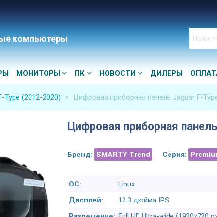
ые компьютеры
РЫ
МОНИТОРЫ
ПК
НОВОСТИ
ДИЛЕРЫ
ОПЛАТ
F-Type (2012-2020)
>
Цифровая приборная панель Jaguar F-Type
Цифровая приборная панель 
Бренд:
SMARTY Trend
Серия:
Premiu
ОС:
Linux
Дисплей:
12.3 дюйма IPS
Разрешение:
Full HD Ultra-wide (1920x720 p