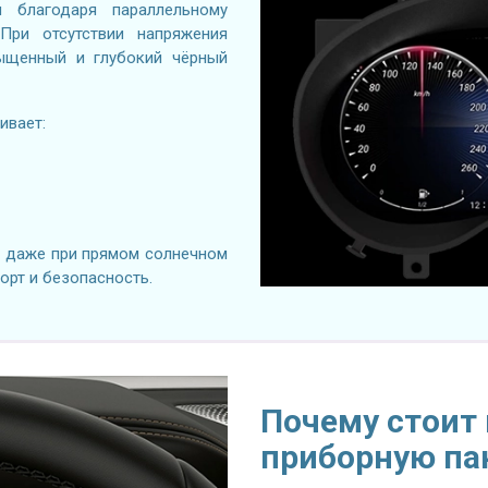
я благодаря параллельному
При отсутствии напряжения
сыщенный и глубокий чёрный
ивает:
я даже при прямом солнечном
орт и безопасность.
Почему стоит
приборную па