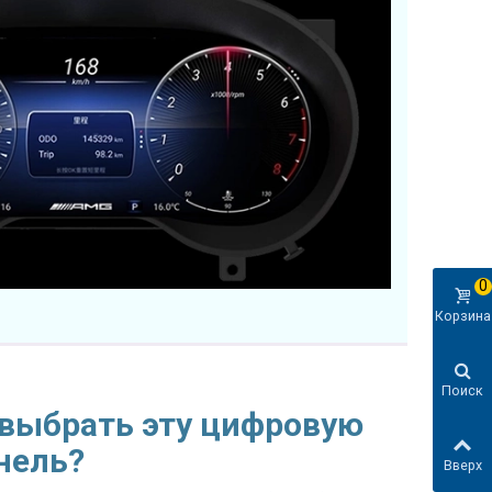
0
Корзина
Поиск
 выбрать эту цифровую
нель?
Вверх