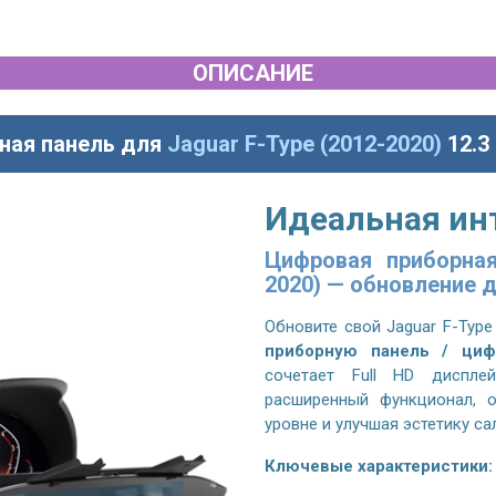
ОПИСАНИЕ
ная панель для
Jaguar F-Type (2012-2020)
12.3
Идеальная ин
Цифровая приборная
2020) — обновление д
Обновите свой
Jaguar F-Type
приборную панель / циф
сочетает Full HD диспле
расширенный функционал, 
уровне и улучшая эстетику са
Ключевые характеристики: