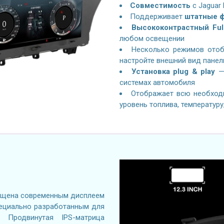
Совместимость
с
Jaguar 
Поддерживает
штатные ф
Высококонтрастный Ful
любом освещении
Несколько режимов отоб
настройте внешний вид панел
Установка plug & play
— 
системах автомобиля
Отображает всю необход
уровень топлива, температуру
щена современным дисплеем
 специально разработанным для
 Продвинутая IPS-матрица