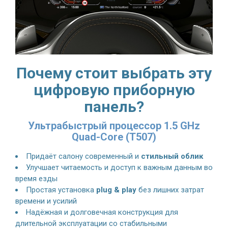
Почему стоит выбрать эту
цифровую приборную
панель?
Ультрабыстрый процессор 1.5 GHz
Quad-Core (T507)
Придаёт салону современный и
стильный облик
Улучшает читаемость и доступ к важным данным во
время езды
Простая установка
plug & play
без лишних затрат
времени и усилий
Надёжная и долговечная конструкция для
длительной эксплуатации со стабильными