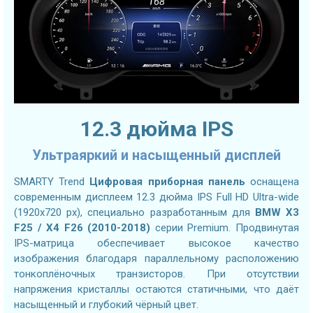
12.3 дюйма IPS
Ультраяркий и насыщенный дисплей
SMARTY Trend
Цифровая приборная панель
оснащена
современным дисплеем 12.3 дюйма IPS Full HD Ultra-wide
(1920x720 px), специально разработанным для
BMW X3
F25 / X4 F26 (2010-2018)
серии Premium. Продвинутая
IPS-матрица обеспечивает высокое качество
изображения благодаря параллельному расположению
тонкоплёночных транзисторов. При отсутствии
напряжения кристаллы остаются статичными, что даёт
насыщенный и глубокий чёрный цвет.