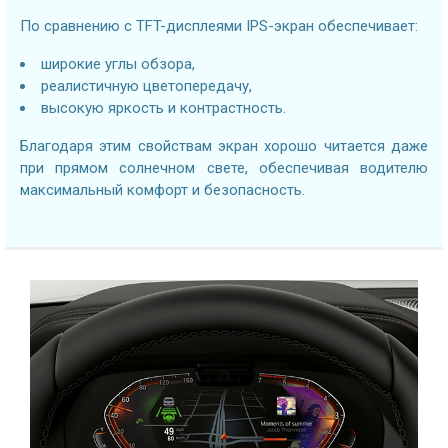
По сравнению с TFT-дисплеями IPS-экран обеспечивает:
широкие углы обзора,
реалистичную цветопередачу,
высокую яркость и контрастность.
Благодаря этим свойствам экран хорошо читается даже
при прямом солнечном свете, обеспечивая водителю
максимальный комфорт и безопасность.