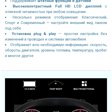
Поддерживает
штатные функции и датчики
Высококонтрастный Full HD LCD дисплей
с
отличной читаемостью при любом освещении
Несколько режимов отображения: Классический,
Спорт и Современный — настройте внешний вид панели
под себя
Установка plug & play
— простая настройка без
изменений в проводке и системах автомобиля
Отображает всю необходимую информацию: скорость,
обороты двигателя, уровень топлива, температуру, пробег
и многое другое