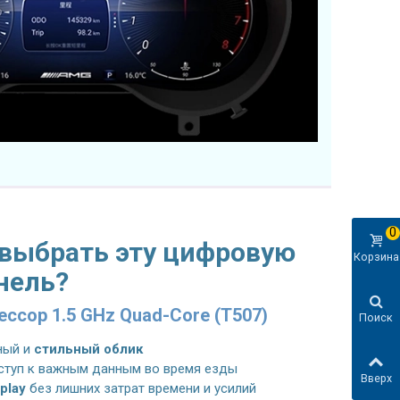
0
 выбрать эту цифровую
Корзина
нель?
ссор 1.5 GHz Quad-Core (T507)
Поиск
ный и
стильный облик
ступ к важным данным во время езды
Вверх
 play
без лишних затрат времени и усилий