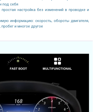
и под себя
простая настройка без изменений в проводке и
имую информацию: скорость, обороты двигателя,
, пробег и многое другое