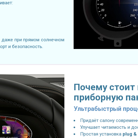
ивает:
я даже при прямом солнечном
орт и безопасность.
Почему стоит
приборную па
Ультрабыстрый проце
Придаёт салону современ
Улучшает читаемость и до
Простая установка
plug &