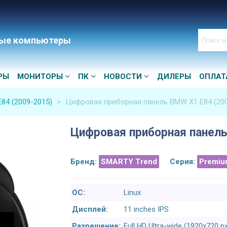
ые компьютеры
РЫ
МОНИТОРЫ
ПК
НОВОСТИ
ДИЛЕРЫ
ОПЛАТ
84 (2009-2015)
>
Цифровая приборная панель BMW X1 E84 (200
Цифровая приборная панель
Бренд:
SMARTY Trend
Серия:
Premiu
ОС:
Linux
Дисплей:
11 inches IPS
Разрешение:
Full HD Ultra-wide (1920x720 p