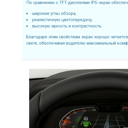
По сравнению с TFT-дисплеями IPS-экран обеспеч
широкие углы обзора,
реалистичную цветопередачу,
высокую яркость и контрастность.
Благодаря этим свойствам экран хорошо читаетс
свете, обеспечивая водителю максимальный комф