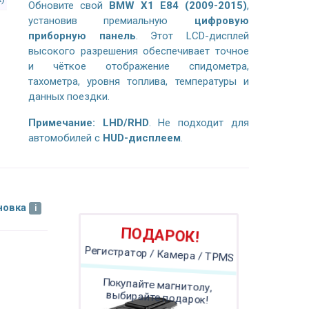
Обновите свой
BMW X1 E84 (2009-2015)
,
установив премиальную
цифровую
приборную панель
. Этот LCD-дисплей
высокого разрешения обеспечивает точное
и чёткое отображение спидометра,
тахометра, уровня топлива, температуры и
данных поездки.
Примечание:
LHD/RHD
. Не подходит для
автомобилей с
HUD-дисплеем
.
новка
ПОДАРОК!
Регистратор / Камера / TPMS
Покупайте магнитолу,
выбирайте подарок!