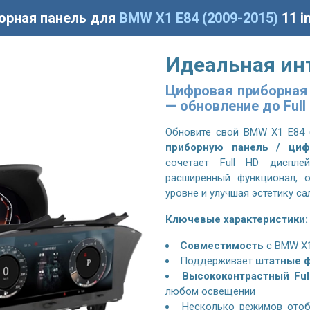
орная панель для
BMW X1 E84 (2009-2015)
11 i
Идеальная ин
Цифровая приборная 
— обновление до Full
Обновите свой
BMW X1 E84 (
приборную панель / циф
сочетает Full HD диспле
расширенный функционал, 
уровне и улучшая эстетику са
Ключевые характеристики:
Совместимость
с
BMW X1
Поддерживает
штатные ф
Высококонтрастный Ful
любом освещении
Несколько режимов отоб