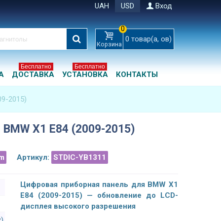
UAH
USD
Вход
0
0
товар(а, ов)
Корзина
Бесплатно
Бесплатно
А
ДОСТАВКА
УСТАНОВКА
КОНТАКТЫ
9-2015)
 BMW X1 E84 (2009-2015)
m
Артикул:
STDIC-YB1311
Цифровая приборная панель для BMW X1
E84 (2009-2015) — обновление до LCD-
дисплея высокого разрешения
x)