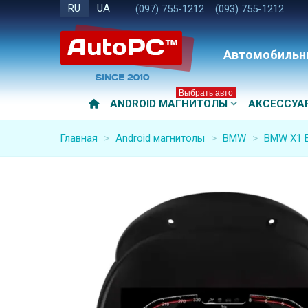
RU
UA
(097) 755-1212
(093) 755-1212
Автомобильн
Выбрать авто
ANDROID МАГНИТОЛЫ
АКСЕССУА
Главная
>
Android магнитолы
>
BMW
>
BMW X1 E