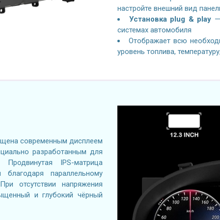
настройте внешний вид панел
Установка plug & play
— 
системах автомобиля
Отображает всю необход
уровень топлива, температуру
щена современным дисплеем
 специально разработанным для
 Продвинутая IPS-матрица
я благодаря параллельному
При отсутствии напряжения
сыщенный и глубокий чёрный