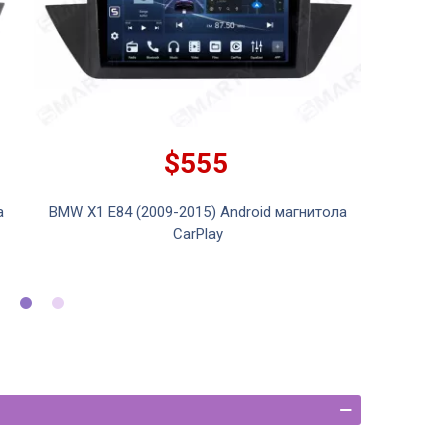
$370
а
Smart Electric Tailgate Электрическая
система подъема задней крышки