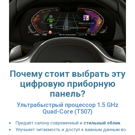
Почему стоит выбрать эту
цифровую приборную
панель?
Ультрабыстрый процессор 1.5 GHz
Quad-Core (T507)
Придаёт салону современный и
стильный облик
Улучшает читаемость и доступ к важным данным во