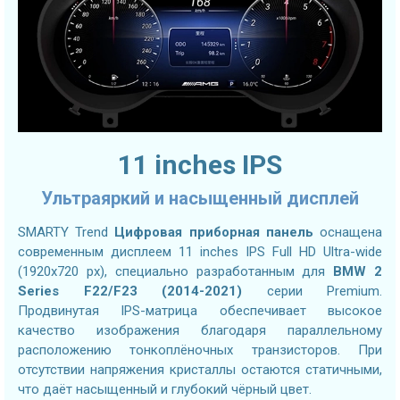
11 inches IPS
Ультраяркий и насыщенный дисплей
SMARTY Trend
Цифровая приборная панель
оснащена
современным дисплеем 11 inches IPS Full HD Ultra-wide
(1920x720 px), специально разработанным для
BMW 2
Series F22/F23 (2014-2021)
серии Premium.
Продвинутая IPS-матрица обеспечивает высокое
качество изображения благодаря параллельному
расположению тонкоплёночных транзисторов. При
отсутствии напряжения кристаллы остаются статичными,
что даёт насыщенный и глубокий чёрный цвет.