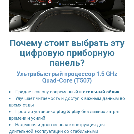
Почему стоит выбрать эту
цифровую приборную
панель?
Ультрабыстрый процессор 1.5 GHz
Quad-Core (T507)
Придаёт салону современный и
стильный облик
Улучшает читаемость и доступ к важным данным во
время езды
Простая установка
plug & play
без лишних затрат
времени и усилий
Надёжная и долговечная конструкция для
длительной эксплуатации со стабильными