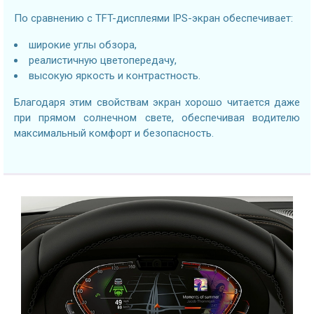
По сравнению с TFT-дисплеями IPS-экран обеспечивает:
широкие углы обзора,
реалистичную цветопередачу,
высокую яркость и контрастность.
Благодаря этим свойствам экран хорошо читается даже
при прямом солнечном свете, обеспечивая водителю
максимальный комфорт и безопасность.