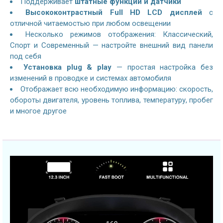
Поддерживает
штатные функции и датчики
Высококонтрастный Full HD LCD дисплей
с
отличной читаемостью при любом освещении
Несколько режимов отображения: Классический,
Спорт и Современный — настройте внешний вид панели
под себя
Установка plug & play
— простая настройка без
изменений в проводке и системах автомобиля
Отображает всю необходимую информацию: скорость,
обороты двигателя, уровень топлива, температуру, пробег
и многое другое