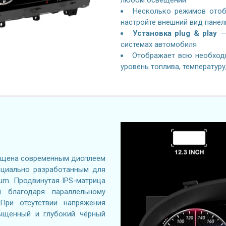
любом освещении
Несколько режимов отоб
настройте внешний вид панел
Установка plug & play
— 
системах автомобиля
Отображает всю необход
уровень топлива, температуру
щена современным дисплеем
 специально разработанным для
um. Продвинутая IPS-матрица
я благодаря параллельному
При отсутствии напряжения
сыщенный и глубокий чёрный