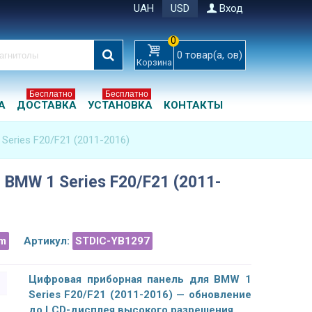
UAH
USD
Вход
0
0
товар(а, ов)
Корзина
Бесплатно
Бесплатно
А
ДОСТАВКА
УСТАНОВКА
КОНТАКТЫ
eries F20/F21 (2011-2016)
BMW 1 Series F20/F21 (2011-
m
Артикул:
STDIC-YB1297
Цифровая приборная панель для BMW 1
Series F20/F21 (2011-2016) — обновление
до LCD-дисплея высокого разрешения