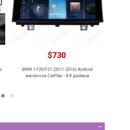
$730
o
BMW 1 F20/F21 (2011-2016) Android
BMW
магнитола CarPlay - 8.8 дюймов
маг