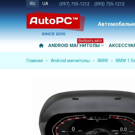
RU
UA
(097) 755-1212
(093) 755-1212
Автомобильн
Выбрать авто
ANDROID МАГНИТОЛЫ
АКСЕССУА
Главная
>
Android магнитолы
>
BMW
>
BMW 1 Se