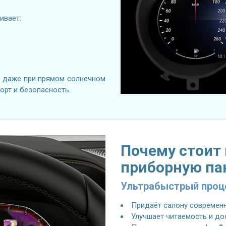
ивает:
я даже при прямом солнечном
орт и безопасность.
Почему стоит
приборную па
Ультрабыстрый проце
Придаёт салону современ
Улучшает читаемость и до