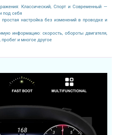
ражения: Классический, Спорт и Современный —
и под себя
простая настройка без изменений в проводке и
имую информацию: скорость, обороты двигателя,
, пробег и многое другое