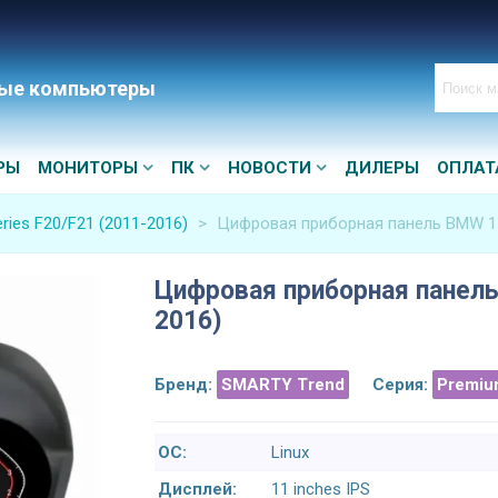
ые компьютеры
РЫ
МОНИТОРЫ
ПК
НОВОСТИ
ДИЛЕРЫ
ОПЛАТ
ries F20/F21 (2011-2016)
>
Цифровая приборная панель BMW 1 S
Цифровая приборная панель 
2016)
Бренд:
SMARTY Trend
Серия:
Premiu
ОС:
Linux
Дисплей:
11 inches IPS