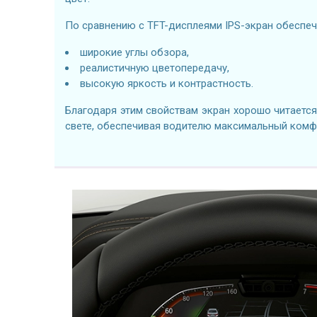
По сравнению с TFT-дисплеями IPS-экран обеспеч
широкие углы обзора,
реалистичную цветопередачу,
высокую яркость и контрастность.
Благодаря этим свойствам экран хорошо читаетс
свете, обеспечивая водителю максимальный комф