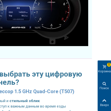
0
Корзина
 выбрать эту цифровую
нель?
Поиск
ссор 1.5 GHz Quad-Core (T507)
ный и
стильный облик
Вверх
ступ к важным данным во время езды