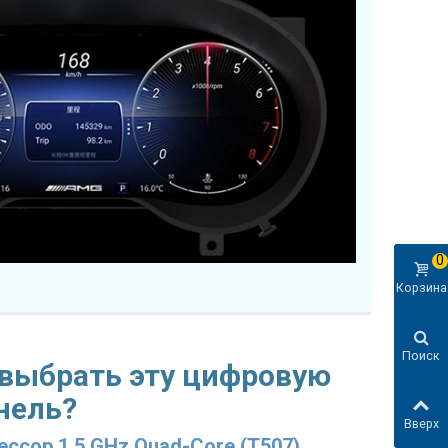
0
Корзина
Поиск
 выбрать эту цифровую
нель?
Вверх
ссор 1.5 GHz Quad-Core (T507)