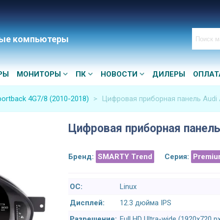
ые компьютеры
РЫ
МОНИТОРЫ
ПК
НОВОСТИ
ДИЛЕРЫ
ОПЛАТ
portback 4G7/8 (2010-2018)
>
Цифровая приборная панель Audi 
Цифровая приборная панель 
Бренд:
SMARTY Trend
Серия:
Premiu
ОС:
Linux
Дисплей:
12.3 дюйма IPS
Разрешение:
Full HD Ultra-wide (1920x720 p