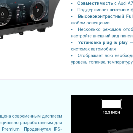
Совместимость
с
Audi A7
Поддерживает
штатные ф
Высококонтрастный Ful
любом освещении
Несколько режимов отоб
настройте внешний вид панел
Установка plug & play
— 
системах автомобиля
Отображает всю необход
уровень топлива, температуру
щена современным дисплеем
 специально разработанным для
Premium. Продвинутая IPS-