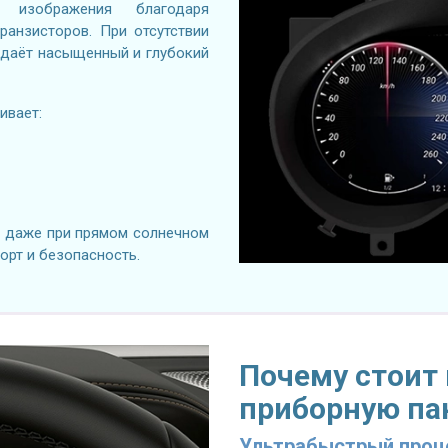
 изображения благодаря
анзисторов. При отсутствии
 даёт насыщенный и глубокий
ивает:
я даже при прямом солнечном
орт и безопасность.
Почему стоит
приборную па
Ультрабыстрый проце