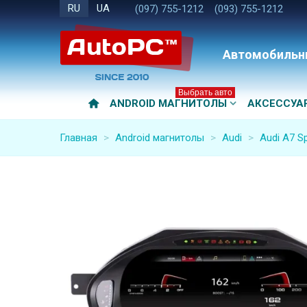
RU
UA
(097) 755-1212
(093) 755-1212
Автомобильн
Выбрать авто
ANDROID МАГНИТОЛЫ
АКСЕССУА
Главная
>
Android магнитолы
>
Audi
>
Audi A7 S