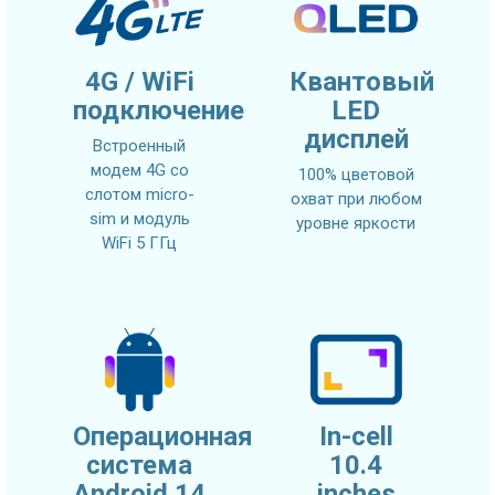
4G / WiFi
Квантовый
подключение
LED
дисплей
Встроенный
модем 4G со
100% цветовой
слотом micro-
охват при любом
sim и модуль
уровне яркости
WiFi 5 ГГц
Операционная
In-cell
система
10.4
Android 14
inches