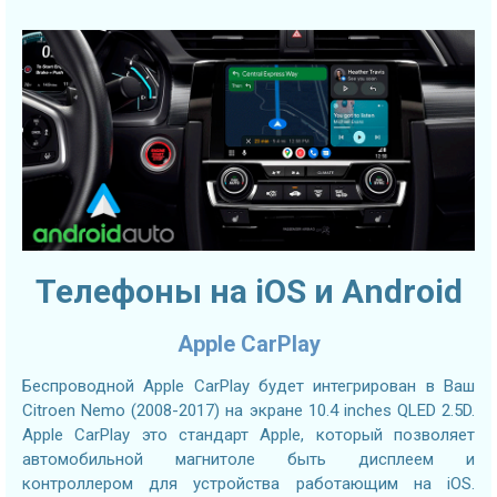
Телефоны на iOS и Android
Apple CarPlay
Беспроводной Apple CarPlay будет интегрирован в Ваш
Citroen Nemo (2008-2017) на экране 10.4 inches QLED 2.5D.
Apple CarPlay это стандарт Apple, который позволяет
автомобильной магнитоле быть дисплеем и
контроллером для устройства работающим на iOS.