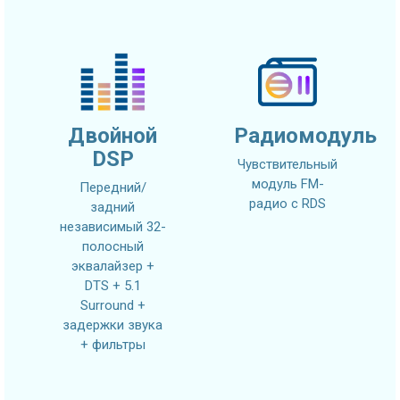
Двойной
Радиомодуль
DSP
Чувствительный
модуль FM-
Передний/
радио с RDS
задний
независимый 32-
полосный
эквалайзер +
DTS + 5.1
Surround +
задержки звука
+ фильтры