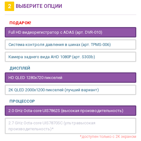
2
ВЫБЕРИТЕ ОПЦИИ
ПОДАРОК!
Full HD видеорегистратор с ADAS (арт. DVR-010)
Система контроля давления в шинах (арт. TPMS-006)
Камера заднего вида AHD 1080P (арт. S303b)
ДИСПЛЕЙ
HD QLED 1280x720 пикселей
2K QLED 2000х1200 пикселей (лучший вариант)
ПРОЦЕССОР
2.0 GHz Octa-core UIS7862S (высокая производительность)
2.7 GHz Octa-core UIS7870SC (ультравысокая
производительность)*
*доступен только с 2K экраном