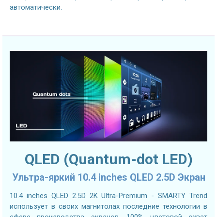
автоматически.
QLED (Quantum-dot LED)
Ультра-яркий 10.4 inches QLED 2.5D Экран
10.4 inches QLED 2.5D 2K Ultra-Premium - SMARTY Trend
использует в своих магнитолах последние технологии в
сфере производства экранов. 100% цветовой охват