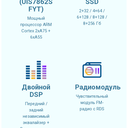
(UIS7862S
SSD
FYT)
2+32 / 4+64 /
6+128 / 8+128 /
Мощный
8+256 Гб
процессор ARM
Cortex 2xA75 +
6xA55
Двойной
Радиомодуль
DSP
Чувствительный
модуль FM-
Передний /
радио с RDS
задний
независимый
эквалайзер +