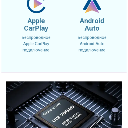
Apple
Android
CarPlay
Auto
Беспроводное
Беспроводное
Apple CarPlay
Android Auto
подключение
подключение