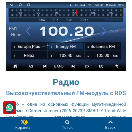
Радио
Высокочувствительный FM-модуль с RDS
Радио - одна из основных функций мультимедийной
системы в Citroen Jumper (2006-2023)! SMARTY Trend Wide
Ultra-Premium автомагнитола оснащена
0
высокочувствительным радиомодулем, сравнимым с
Корзина
Поиск
Вверх
оригинальным автомобильным радиоприемником, он