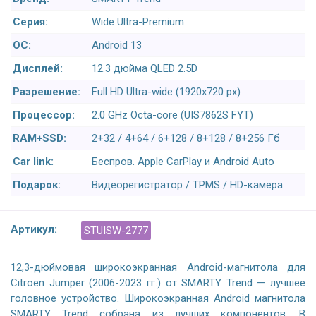
Серия:
Wide Ultra-Premium
ОС:
Android 13
Дисплей:
12.3 дюйма QLED 2.5D
Разрешение:
Full HD Ultra-wide (1920x720 px)
Процессор:
2.0 GHz Octa-core (UIS7862S FYT)
RAM+SSD:
2+32 / 4+64 / 6+128 / 8+128 / 8+256 Гб
Car link:
Беспров. Apple CarPlay и Android Auto
Подарок:
Видеорегистратор / TPMS / HD-камера
Артикул:
STUISW-2777
12,3-дюймовая широкоэкранная Android-магнитола для
Citroen Jumper (2006-2023 гг.) от SMARTY Trend — лучшее
головное устройство. Широкоэкранная Android магнитола
SMARTY Trend собрана из лучших компонентов. В