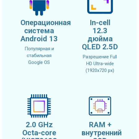
Операционная
In-cell
система
12.3
Android 13
дюйма
QLED 2.5D
Популярная и
стабильная
Разрешение Full
Google OS
HD Ultra-wide
(1920x720 px)
2.0 GHz
RAM +
Octa-core
внутренний