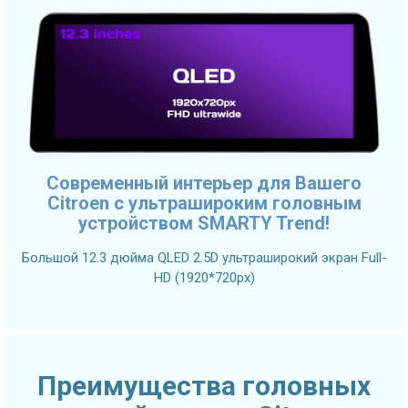
Современный интерьер для Вашего
Citroen с ультрашироким головным
устройством SMARTY Trend!
Большой 12.3 дюйма QLED 2.5D ультраширокий экран Full-
HD (1920*720px)
Преимущества головных