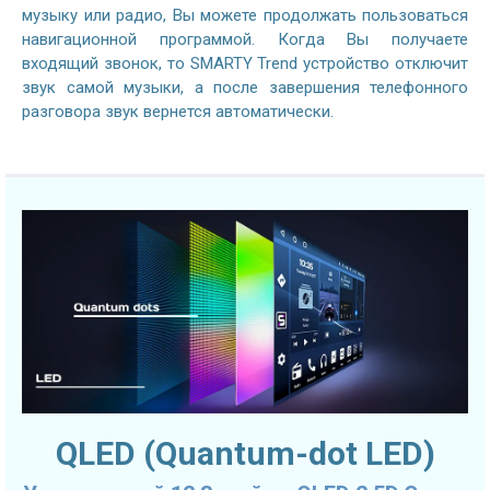
музыку или радио, Вы можете продолжать пользоваться
навигационной программой. Когда Вы получаете
входящий звонок, то SMARTY Trend устройство отключит
звук самой музыки, а после завершения телефонного
разговора звук вернется автоматически.
QLED (Quantum-dot LED)