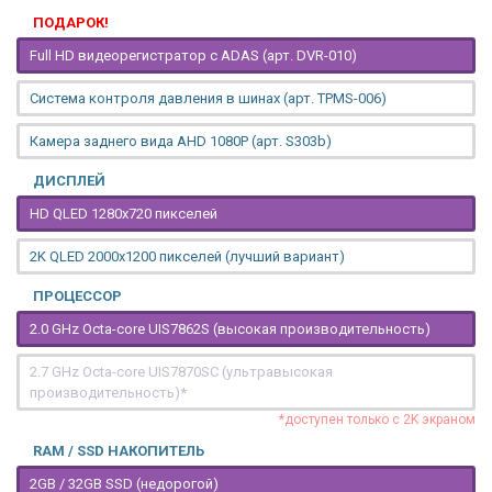
ПОДАРОК!
Full HD видеорегистратор с ADAS (арт. DVR-010)
Система контроля давления в шинах (арт. TPMS-006)
Камера заднего вида AHD 1080P (арт. S303b)
ДИСПЛЕЙ
HD QLED 1280x720 пикселей
2K QLED 2000х1200 пикселей (лучший вариант)
ПРОЦЕССОР
2.0 GHz Octa-core UIS7862S (высокая производительность)
2.7 GHz Octa-core UIS7870SC (ультравысокая
производительность)*
*доступен только с 2K экраном
RAM / SSD НАКОПИТЕЛЬ
2GB / 32GB SSD (недорогой)