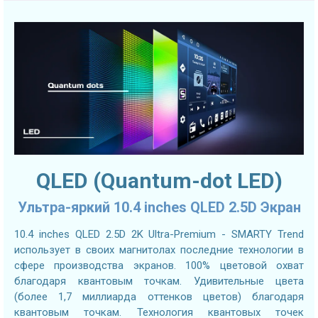
QLED (Quantum-dot LED)
Ультра-яркий 10.4 inches QLED 2.5D Экран
10.4 inches QLED 2.5D 2K Ultra-Premium - SMARTY Trend
использует в своих магнитолах последние технологии в
сфере производства экранов. 100% цветовой охват
благодаря квантовым точкам. Удивительные цвета
(более 1,7 миллиарда оттенков цветов) благодаря
квантовым точкам. Технология квантовых точек