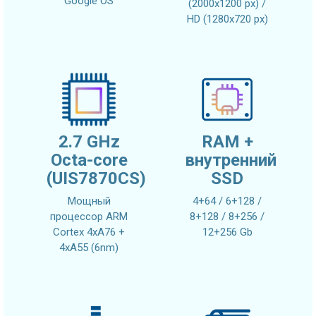
Google OS
(2000x1200 px) /
HD (1280x720 px)
2.7 GHz
RAM +
Octa-core
внутренний
(UIS7870CS)
SSD
Мощный
4+64 / 6+128 /
процессор ARM
8+128 / 8+256 /
Cortex 4xA76 +
12+256 Gb
4xA55 (6nm)