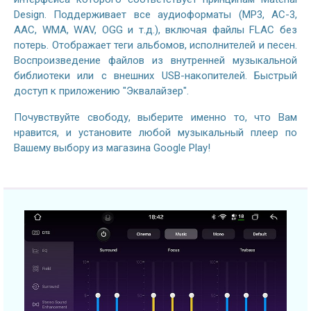
Design. Поддерживает все аудиоформаты (MP3, AC-3,
AAC, WMA, WAV, OGG и т.д.), включая файлы FLAC без
потерь. Отображает теги альбомов, исполнителей и песен.
Воспроизведение файлов из внутренней музыкальной
библиотеки или с внешних USB-накопителей. Быстрый
доступ к приложению "Эквалайзер".
Почувствуйте свободу, выберите именно то, что Вам
нравится, и установите любой музыкальный плеер по
Вашему выбору из магазина Google Play!