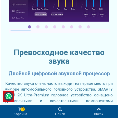
Превосходное качество
звука
Двойной цифровой звуковой процессор
Качество звука очень часто выходит на первое место при
выборе автомобильного головного устройства. SMARTY
Trend 2K Ultra-Premium головное устройство оснащено
долговечными и качественными компонентами
обработки звука для достижения максимальных
0
результатов. Ведущий на рынке цифровой
Корзина
Поиск
Вверх