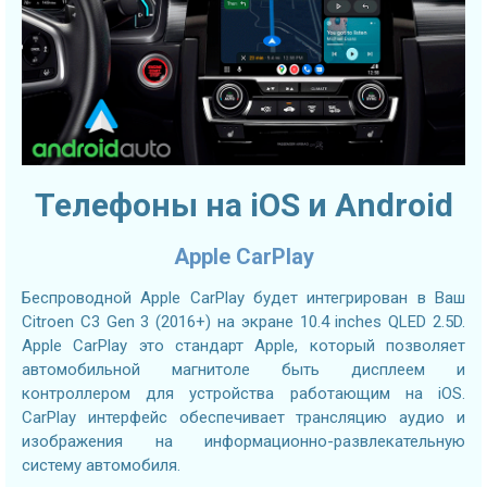
Телефоны на iOS и Android
Apple CarPlay
Беспроводной Apple CarPlay будет интегрирован в Ваш
Citroen C3 Gen 3 (2016+) на экране 10.4 inches QLED 2.5D.
Apple CarPlay это стандарт Apple, который позволяет
автомобильной магнитоле быть дисплеем и
контроллером для устройства работающим на iOS.
CarPlay интерфейс обеспечивает трансляцию аудио и
изображения на информационно-развлекательную
систему автомобиля.