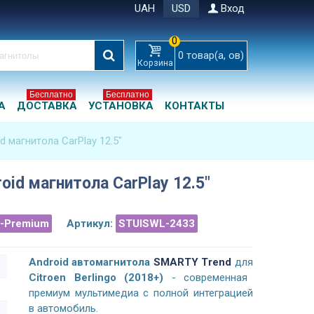
UAH
USD
Вход
0
0
товар(а, ов)
Корзина
Бесплатно
Бесплатно
А
ДОСТАВКА
УСТАНОВКА
КОНТАКТЫ
id магнитола CarPlay 12.5"
roid магнитола CarPlay 12.5"
a-Premium
Артикул:
STUISWL-2433
Android а
втомагнитола
SMARTY Trend
для
Citroen Berlingo (2018+)
- современная
премиум мультимедиа с полной интеграцией
в автомобиль.