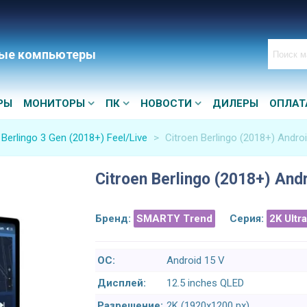
ые компьютеры
РЫ
МОНИТОРЫ
ПК
НОВОСТИ
ДИЛЕРЫ
ОПЛАТ
 Berlingo 3 Gen (2018+) Feel/Live
>
Citroen Berlingo (2018+) Andro
Citroen Berlingo (2018+) And
Бренд:
SMARTY Trend
Серия:
2K Ultr
ОС:
Android 15 V
Дисплей:
12.5 inches QLED
Разрешение:
2K (1920x1200 px)