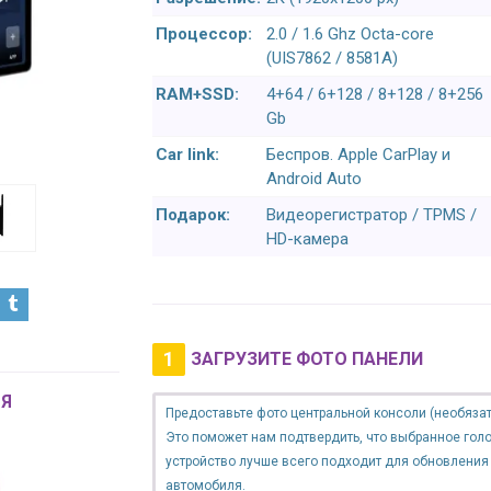
Процессор:
2.0 / 1.6 Ghz Octa-core
(UIS7862 / 8581A)
RAM+SSD:
4+64 / 6+128 / 8+128 / 8+256
Gb
Car link:
Беспров. Apple CarPlay и
Android Auto
Подарок:
Видеорегистратор / TPMS /
HD-камера
1
ЗАГРУЗИТЕ ФОТО ПАНЕЛИ
Я
Предоставьте фото центральной консоли (необязат
Это поможет нам подтвердить, что выбранное гол
устройство лучше всего подходит для обновления
автомобиля.