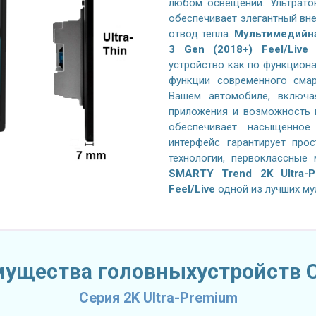
любом освещении. Ультрато
обеспечивает элегантный вн
отвод тепла.
Мультимедийна
3 Gen (2018+) Feel/Live
з
устройство как по функциона
функции современного сма
Вашем автомобиле, включая
приложения и возможность п
обеспечивает насыщенное
интерфейс гарантирует про
технологии, первоклассные
SMARTY Trend 2K Ultra-P
Feel/Live
одной из лучших му
ущества головныхустройств C
Серия 2K Ultra-Premium