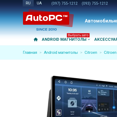
RU
UA
(097) 755-1212
(093) 755-1212
Автомобильн
Выбрать авто
ANDROID МАГНИТОЛЫ
АКСЕССУА
Главная
>
Android магнитолы
>
Citroen
>
Citroen