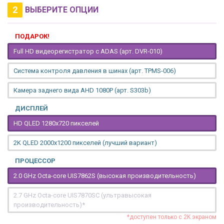
2
ВЫБЕРИТЕ ОПЦИИ
ПОДАРОК!
Full HD видеорегистратор с ADAS (арт. DVR-010)
Система контроля давления в шинах (арт. TPMS-006)
Камера заднего вида AHD 1080P (арт. S303b)
ДИСПЛЕЙ
HD QLED 1280x720 пикселей
2K QLED 2000х1200 пикселей (лучший вариант)
ПРОЦЕССОР
2.0 GHz Octa-core UIS7862S (высокая производительность)
2.7 GHz Octa-core UIS7870SC (ультравысокая
производительность)*
*доступен только с 2K экраном