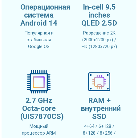
Операционная
In-cell 9.5
система
inches
Android 14
QLED 2.5D
Популярная и
Разрешение 2K
стабильная
(2000x1200 px) /
Google OS
HD (1280x720 px)
2.7 GHz
RAM +
Octa-core
внутренний
(UIS7870CS)
SSD
Мощный
4+64 / 6+128 /
процессор ARM
8+128 / 8+256 /