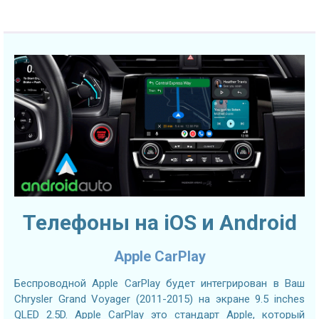
Телефоны на iOS и Android
Apple CarPlay
Беспроводной Apple CarPlay будет интегрирован в Ваш
Chrysler Grand Voyager (2011-2015) на экране 9.5 inches
QLED 2.5D. Apple CarPlay это стандарт Apple, который