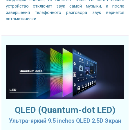
устройство отключит звук самой музыки, а после
завершения телефонного разговора звук вернется
автоматически.
QLED (Quantum-dot LED)
Ультра-яркий 9.5 inches QLED 2.5D Экран