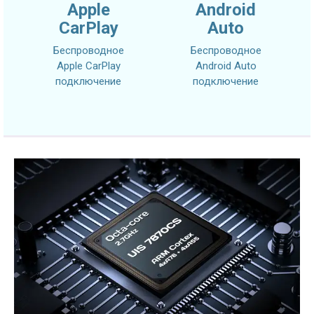
Apple
Android
CarPlay
Auto
Беспроводное
Беспроводное
Apple CarPlay
Android Auto
подключение
подключение