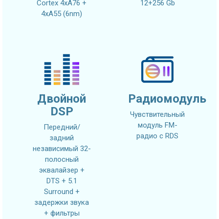
Cortex 4xA76 +
12+256 Gb
4xA55 (6nm)
Двойной
Радиомодуль
DSP
Чувствительный
модуль FM-
Передний/
радио с RDS
задний
независимый 32-
полосный
эквалайзер +
DTS + 5.1
Surround +
задержки звука
+ фильтры