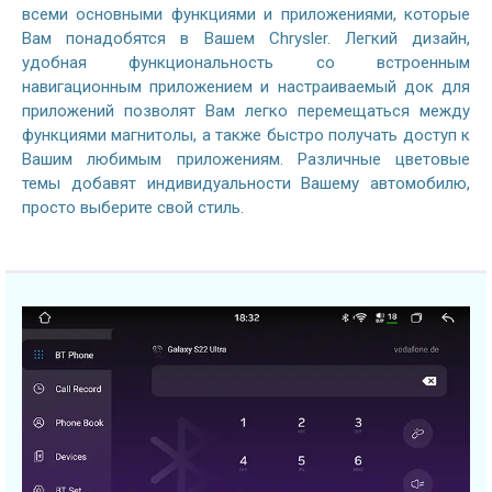
всеми основными функциями и приложениями, которые
Вам понадобятся в Вашем Chrysler. Легкий дизайн,
удобная функциональность со встроенным
навигационным приложением и настраиваемый док для
приложений позволят Вам легко перемещаться между
функциями магнитолы, а также быстро получать доступ к
Вашим любимым приложениям. Различные цветовые
темы добавят индивидуальности Вашему автомобилю,
просто выберите свой стиль.