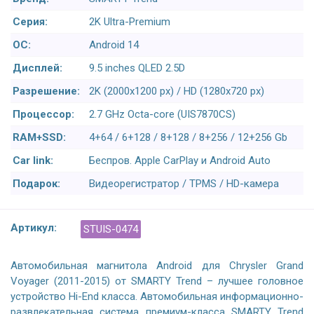
Серия:
2K Ultra-Premium
ОС:
Android 14
Дисплей:
9.5 inches QLED 2.5D
Разрешение:
2K (2000x1200 px) / HD (1280x720 px)
Процессор:
2.7 GHz Octa-core (UIS7870CS)
RAM+SSD:
4+64 / 6+128 / 8+128 / 8+256 / 12+256 Gb
Car link:
Беспров. Apple CarPlay и Android Auto
Подарок:
Видеорегистратор / TPMS / HD-камера
Артикул:
STUIS-0474
Автомобильная магнитола Android для Chrysler Grand
Voyager (2011-2015) от SMARTY Trend – лучшее головное
устройство Hi-End класса. Автомобильная информационно-
развлекательная система премиум-класса SMARTY Trend