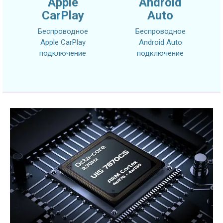
Apple
Android
CarPlay
Auto
Беспроводное
Беспроводное
Apple CarPlay
Android Auto
подключение
подключение