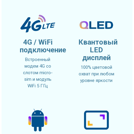
4G / WiFi
Квантовый
подключение
LED
дисплей
Встроенный
модем 4G со
100% цветовой
слотом micro-
охват при любом
sim и модуль
уровне яркости
WiFi 5 ГГц