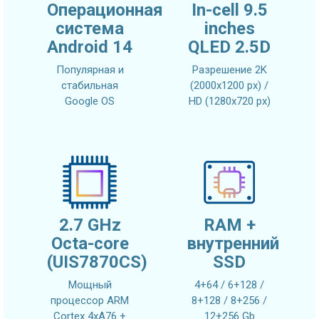
Операционная
In-cell 9.5
система
inches
Android 14
QLED 2.5D
Популярная и
Разрешение 2K
стабильная
(2000x1200 px) /
Google OS
HD (1280x720 px)
2.7 GHz
RAM +
Octa-core
внутренний
(UIS7870CS)
SSD
Мощный
4+64 / 6+128 /
процессор ARM
8+128 / 8+256 /
Cortex 4xA76 +
12+256 Gb