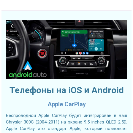
Телефоны на iOS и Android
Apple CarPlay
Беспроводной Apple CarPlay будет интегрирован в Ваш
Chrysler 300C (2004-2011) на экране 9.5 inches QLED 2.5D.
Apple CarPlay это стандарт Apple, который позволяет