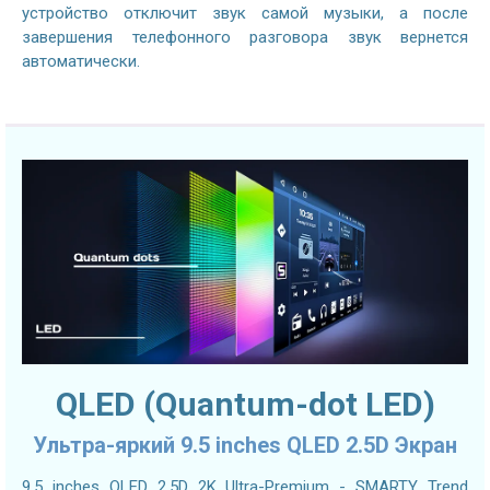
устройство отключит звук самой музыки, а после
завершения телефонного разговора звук вернется
автоматически.
QLED (Quantum-dot LED)
Ультра-яркий 9.5 inches QLED 2.5D Экран
9.5 inches QLED 2.5D 2K Ultra-Premium - SMARTY Trend