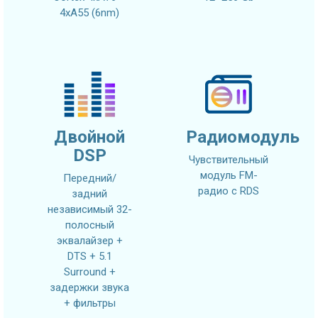
4xA55 (6nm)
Двойной
Радиомодуль
DSP
Чувствительный
модуль FM-
Передний/
радио с RDS
задний
независимый 32-
полосный
эквалайзер +
DTS + 5.1
Surround +
задержки звука
+ фильтры