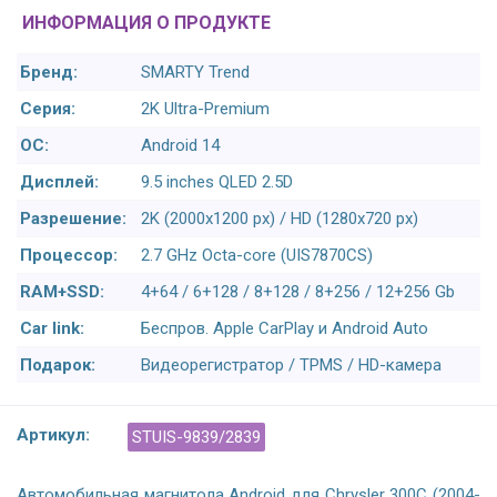
ИНФОРМАЦИЯ О ПРОДУКТЕ
Бренд:
SMARTY Trend
Серия:
2K Ultra-Premium
ОС:
Android 14
Дисплей:
9.5 inches QLED 2.5D
Разрешение:
2K (2000x1200 px) / HD (1280x720 px)
Процессор:
2.7 GHz Octa-core (UIS7870CS)
RAM+SSD:
4+64 / 6+128 / 8+128 / 8+256 / 12+256 Gb
Car link:
Беспров. Apple CarPlay и Android Auto
Подарок:
Видеорегистратор / TPMS / HD-камера
Артикул:
STUIS-9839/2839
Автомобильная магнитола Android для Chrysler 300C (2004-