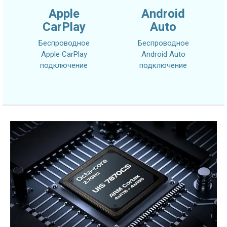
Apple
Android
CarPlay
Auto
Беспроводное
Беспроводное
Apple CarPlay
Android Auto
подключение
подключение