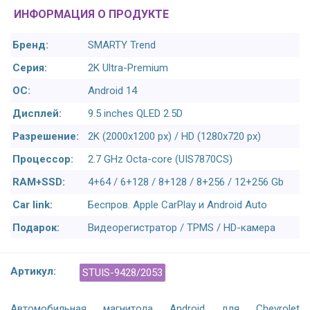
ИНФОРМАЦИЯ О ПРОДУКТЕ
Бренд:
SMARTY Trend
Серия:
2K Ultra-Premium
ОС:
Android 14
Дисплей:
9.5 inches QLED 2.5D
Разрешение:
2K (2000x1200 px) / HD (1280x720 px)
Процессор:
2.7 GHz Octa-core (UIS7870CS)
RAM+SSD:
4+64 / 6+128 / 8+128 / 8+256 / 12+256 Gb
Car link:
Беспров. Apple CarPlay и Android Auto
Подарок:
Видеорегистратор / TPMS / HD-камера
Артикул:
STUIS-9428/2053
Автомобильная магнитола Android для Chevrolet