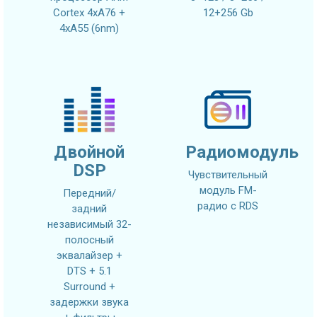
Cortex 4xA76 +
12+256 Gb
4xA55 (6nm)
Двойной
Радиомодуль
DSP
Чувствительный
модуль FM-
Передний/
радио с RDS
задний
независимый 32-
полосный
эквалайзер +
DTS + 5.1
Surround +
задержки звука