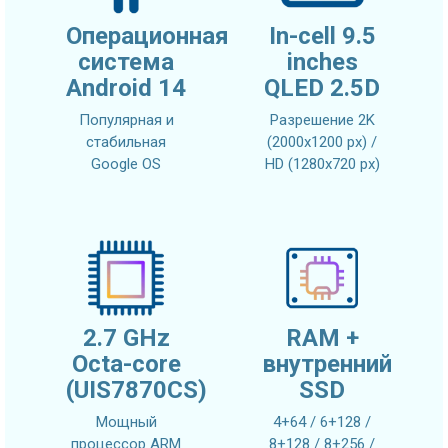
Операционная
In-cell 9.5
система
inches
Android 14
QLED 2.5D
Популярная и
Разрешение 2K
стабильная
(2000x1200 px) /
Google OS
HD (1280x720 px)
2.7 GHz
RAM +
Octa-core
внутренний
(UIS7870CS)
SSD
Мощный
4+64 / 6+128 /
процессор ARM
8+128 / 8+256 /