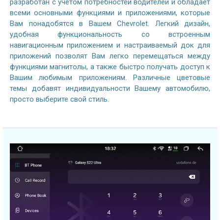
разработан с учетом потребностей водителей и обладает
всеми основными функциями и приложениями, которые
Вам понадобятся в Вашем Chevrolet. Легкий дизайн,
удобная функциональность со встроенным
навигационным приложением и настраиваемый док для
приложений позволят Вам легко перемещаться между
функциями магнитолы, а также быстро получать доступ к
Вашим любимым приложениям. Различные цветовые
темы добавят индивидуальности Вашему автомобилю,
просто выберите свой стиль.