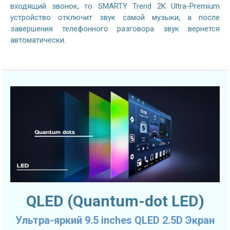
входящий звонок, то SMARTY Trend 2K Ultra-Premium
устройство отключит звук самой музыки, а после
завершения телефонного разговора звук вернется
автоматически.
QLED (Quantum-dot LED)
Ультра-яркий 9.5 inches QLED 2.5D Экран