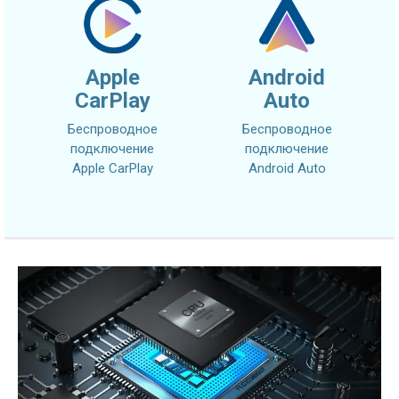
Apple
Android
CarPlay
Auto
Беспроводное
Беспроводное
подключение
подключение
Apple CarPlay
Android Auto