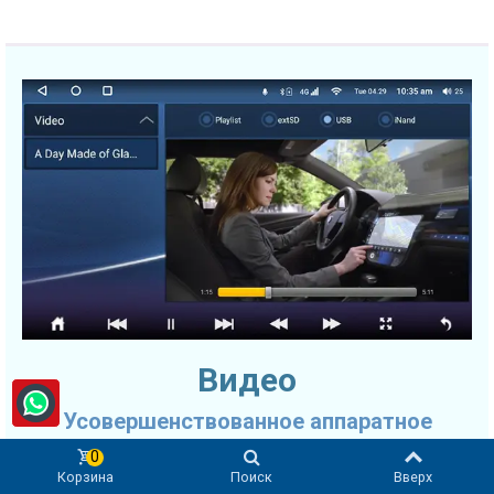
Видео
Усовершенствованное аппаратное
ускорение
0
Корзина
Поиск
Вверх
Головное устройство SMARTY Trend серии OEM Ultra-