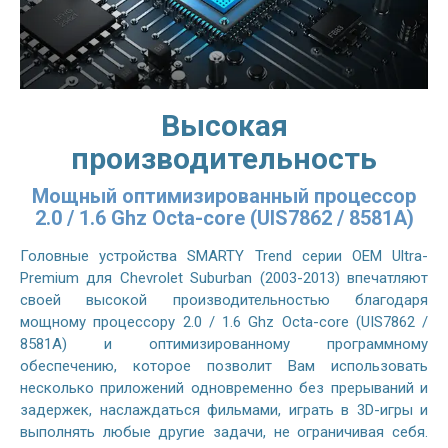
Высокая
производительность
Мощный оптимизированный процессор
2.0 / 1.6 Ghz Octa-core (UIS7862 / 8581A)
Головные устройства SMARTY Trend серии OEM Ultra-
Premium для Chevrolet Suburban (2003-2013) впечатляют
своей высокой производительностью благодаря
мощному процессору 2.0 / 1.6 Ghz Octa-core (UIS7862 /
8581A) и оптимизированному программному
обеспечению, которое позволит Вам использовать
несколько приложений одновременно без прерываний и
задержек, наслаждаться фильмами, играть в 3D-игры и
выполнять любые другие задачи, не ограничивая себя.