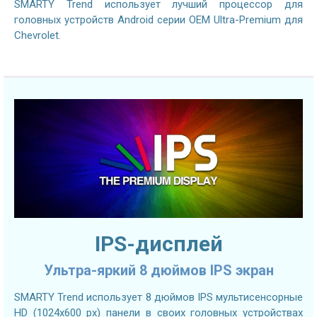
SMARTY Trend использует лучший процессор для
головных устройств Android серии OEM Ultra-Premium для
Chevrolet.
IPS-дисплей
Ультра-яркий 8 дюймов IPS экран
SMARTY Trend использует 8 дюймов IPS мультисенсорные
HD (1024х600 px) панели в своих головных устройствах