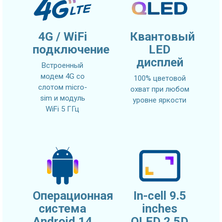
4G / WiFi
Квантовый
подключение
LED
дисплей
Встроенный
модем 4G со
100% цветовой
слотом micro-
охват при любом
sim и модуль
уровне яркости
WiFi 5 ГГц
Операционная
In-cell 9.5
система
inches
Android 14
QLED 2.5D