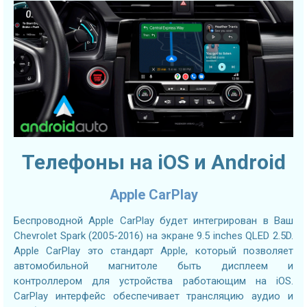
Телефоны на iOS и Android
Apple CarPlay
Беспроводной Apple CarPlay будет интегрирован в Ваш
Chevrolet Spark (2005-2016) на экране 9.5 inches QLED 2.5D.
Apple CarPlay это стандарт Apple, который позволяет
автомобильной магнитоле быть дисплеем и
контроллером для устройства работающим на iOS.
CarPlay интерфейс обеспечивает трансляцию аудио и