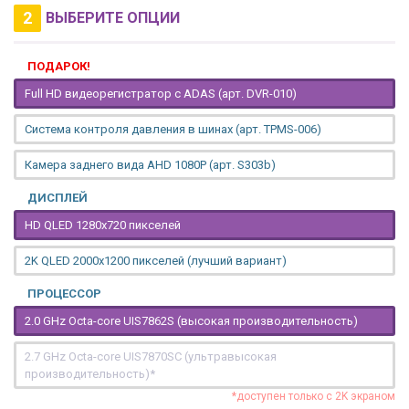
2
ВЫБЕРИТЕ ОПЦИИ
ПОДАРОК!
Full HD видеорегистратор с ADAS (арт. DVR-010)
Система контроля давления в шинах (арт. TPMS-006)
Камера заднего вида AHD 1080P (арт. S303b)
ДИСПЛЕЙ
HD QLED 1280x720 пикселей
2K QLED 2000х1200 пикселей (лучший вариант)
ПРОЦЕССОР
2.0 GHz Octa-core UIS7862S (высокая производительность)
2.7 GHz Octa-core UIS7870SC (ультравысокая
производительность)*
*доступен только с 2K экраном