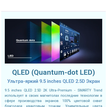
QLED (Quantum-dot LED)
Ультра-яркий 9.5 inches QLED 2.5D Экран
9.5 inches QLED 2.5D 2K Ultra-Premium - SMARTY Trend
использует в своих магнитолах последние технологии в
сфере производства экранов. 100% цветовой охват
благодаря квантовым точкам. Удивительные цвета