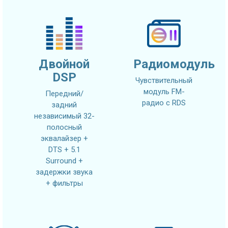
Двойной
Радиомодуль
DSP
Чувствительный
модуль FM-
Передний/
радио с RDS
задний
независимый 32-
полосный
эквалайзер +
DTS + 5.1
Surround +
задержки звука
+ фильтры