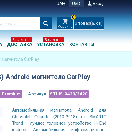
UAH
USD
Вход
0
0
товар(а, ов)
Корзина
Бесплатно
Бесплатно
А
ДОСТАВКА
УСТАНОВКА
КОНТАКТЫ
d магнитола CarPlay
8) Android магнитола CarPlay
a-Premium
Артикул:
STUIS-9420/2420
Автомобильная магнитола Android для
Chevrolet Orlando (2010-2018) от SMARTY
Trend – лучшее головное устройство Hi-End
класса. Автомобильная информационно-