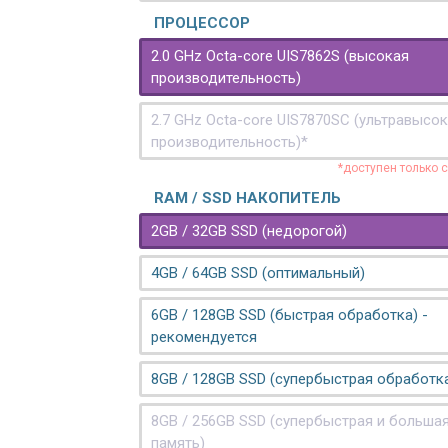
ПРОЦЕССОР
2.0 GHz Octa-core UIS7862S (высокая
производительность)
2.7 GHz Octa-core UIS7870SC (ультравысо
производительность)*
*доступен только 
RAM / SSD НАКОПИТЕЛЬ
2GB / 32GB SSD (недорогой)
4GB / 64GB SSD (оптимальный)
6GB / 128GB SSD (быстрая обработка) -
рекомендуется
8GB / 128GB SSD (супербыстрая обработк
8GB / 256GB SSD (супербыстрая и больша
память)