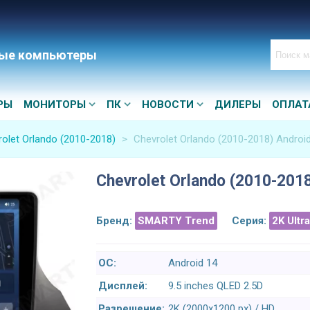
ые компьютеры
РЫ
МОНИТОРЫ
ПК
НОВОСТИ
ДИЛЕРЫ
ОПЛАТ
olet Orlando (2010-2018)
>
Chevrolet Orlando (2010-2018) Androi
Chevrolet Orlando (2010-201
Бренд:
SMARTY Trend
Серия:
2K Ultr
ОС:
Android 14
Дисплей:
9.5 inches QLED 2.5D
Разрешение:
2K (2000x1200 px) / HD