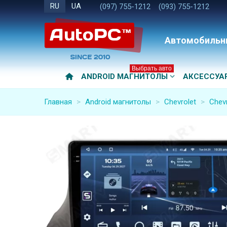
RU
UA
(097) 755-1212
(093) 755-1212
Автомобильн
Выбрать авто
ANDROID МАГНИТОЛЫ
АКСЕССУА
Главная
>
Android магнитолы
>
Chevrolet
>
Chevr