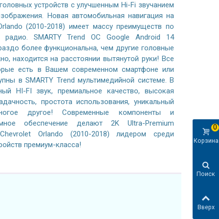
 головных устройств с улучшенным Hi-Fi звучанием
зображения. Новая автомобильная навигация на
Orlando (2010-2018) имеет массу преимуществ по
 радио. SMARTY Trend ОС Google Android 14
раздо более функциональна, чем другие головные
жно, находится на расстоянии вытянутой руки! Все
орые есть в Вашем современном смартфоне или
тупны в SMARTY Trend мультимедийной системе. В
ный HI-FI звук, премиальное качество, высокая
адачность, простота использования, уникальный
ногое другое! Современные компоненты и
ммное обеспечение делают 2K Ultra-Premium
0
hevrolet Orlando (2010-2018) лидером среди
Корзина
ройств премиум-класса!
Поиск
Вверх