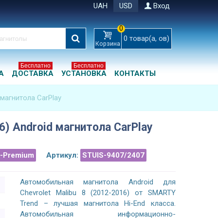
UAH
USD
Вход
0
0
товар(а, ов)
Корзина
Бесплатно
Бесплатно
А
ДОСТАВКА
УСТАНОВКА
КОНТАКТЫ
d магнитола CarPlay
16) Android магнитола CarPlay
a-Premium
Артикул:
STUIS-9407/2407
Автомобильная магнитола Android для
Chevrolet Malibu 8 (2012-2016) от SMARTY
Trend – лучшая магнитола Hi-End класса.
Автомобильная информационно-