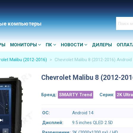
ые компьютеры
РЫ
МОНИТОРЫ
ПК
НОВОСТИ
ДИЛЕРЫ
ОПЛАТ
olet Malibu (2012-2016)
>
Chevrolet Malibu 8 (2012-2016) Androi
Chevrolet Malibu 8 (2012-20
Бренд:
SMARTY Trend
Серия:
2K Ultr
ОС:
Android 14
Дисплей:
9.5 inches QLED 2.5D
Разрешение:
2K (2000x1200 px) / HD