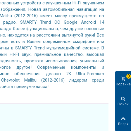
 головных устройств с улучшенным Hi-Fi звучанием
зображения. Новая автомобильная навигация на
 Malibu (2012-2016) имеет массу преимуществ по
 радио. SMARTY Trend ОС Google Android 14
раздо более функциональна, чем другие головные
жно, находится на расстоянии вытянутой руки! Все
орые есть в Вашем современном смартфоне или
тупны в SMARTY Trend мультимедийной системе. В
ный HI-FI звук, премиальное качество, высокая
адачность, простота использования, уникальный
ногое другое! Современные компоненты и
ммное обеспечение делают 2K Ultra-Premium
0
hevrolet Malibu (2012-2016) лидером среди
Корзина
ройств премиум-класса!
Поиск
Вверх