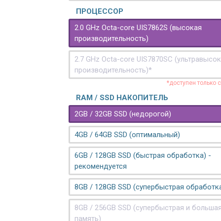
ПРОЦЕССОР
2.0 GHz Octa-core UIS7862S (высокая
производительность)
2.7 GHz Octa-core UIS7870SC (ультравысо
производительность)*
*доступен только 
RAM / SSD НАКОПИТЕЛЬ
2GB / 32GB SSD (недорогой)
4GB / 64GB SSD (оптимальный)
6GB / 128GB SSD (быстрая обработка) -
рекомендуется
8GB / 128GB SSD (супербыстрая обработк
8GB / 256GB SSD (супербыстрая и больша
память)