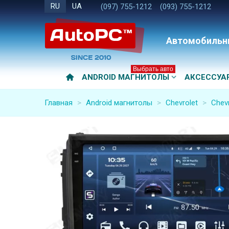
RU
UA
(097) 755-1212
(093) 755-1212
Автомобильн
Выбрать авто
ANDROID МАГНИТОЛЫ
АКСЕССУА
Главная
>
Android магнитолы
>
Chevrolet
>
Chevr