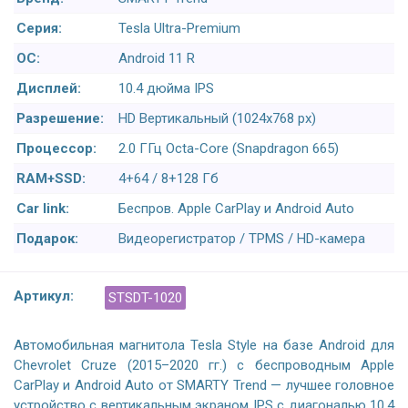
Серия:
Tesla Ultra-Premium
ОС:
Android 11 R
Дисплей:
10.4 дюйма IPS
Разрешение:
HD Вертикальный (1024x768 px)
Процессор:
2.0 ГГц Octa-Core (Snapdragon 665)
RAM+SSD:
4+64 / 8+128 Гб
Car link:
Беспров. Apple CarPlay и Android Auto
Подарок:
Видеорегистратор / TPMS / HD-камера
Артикул:
STSDT-1020
Автомобильная магнитола Tesla Style на базе Android для
Chevrolet Cruze (2015–2020 гг.) с беспроводным Apple
CarPlay и Android Auto от SMARTY Trend — лучшее головное
устройство с вертикальным экраном IPS с диагональю 10,4