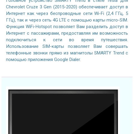
Головное устройство SMARTY Trend в стиле Tesla для
Chevrolet Cruze 3 Gen (2015-2020) обеспечивает доступ в
Интернет как через беспроводные сети Wi-Fi (2,4 ГГц, 5
ГГц), так и через сеть 4G LTE с помощью карты micro-SIM.
Функция WiFi-Hotspot позволяет Вам разделить доступ в
Интернет с пассажирами, предоставляя им возможность
подключиться к сети во время путешествия.
Использование SIM-карты позволяет Вам совершать
телефонные звонки прямо из магнитолы SMARTY Trend с
помощью приложения Google Dialer.