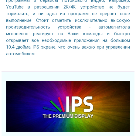
программы и сервисы потокового видео, например,
YouTube в разрешении 2K/4K, устройство не будет
тормозить, и ни одна из программ не прервет свое
выполнение. Стоит отметить исключительно высокую
производительность устройства - автомагнитола
мгновенно реагирует на Ваши команды и быстро
открывает все необходимые приложения на большом
10.4 дюйма IPS экране, что очень важно при управлении
автомобилем.