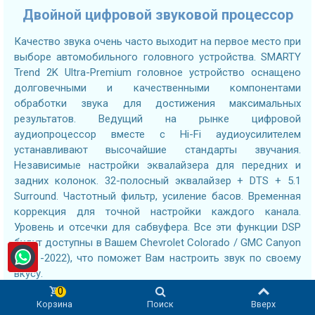
Двойной цифровой звуковой процессор
Качество звука очень часто выходит на первое место при
выборе автомобильного головного устройства. SMARTY
Trend 2K Ultra-Premium головное устройство оснащено
долговечными и качественными компонентами
обработки звука для достижения максимальных
результатов. Ведущий на рынке цифровой
аудиопроцессор вместе с Hi-Fi аудиоусилителем
устанавливают высочайшие стандарты звучания.
Независимые настройки эквалайзера для передних и
задних колонок. 32-полосный эквалайзер + DTS + 5.1
Surround. Частотный фильтр, усиление басов. Временная
коррекция для точной настройки каждого канала.
Уровень и отсечки для сабвуфера. Все эти функции DSP
будут доступны в Вашем Chevrolet Colorado / GMC Canyon
(2011-2022), что поможет Вам настроить звук по своему
вкусу.
0
Оптический и
Корзина
Поиск
Вверх