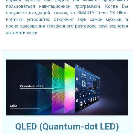
пользоваться навигационной программой. Когда Вы
получаете входящий звонок, то SMARTY Trend 2K Ultra-
Premium устройство отключит звук самой музыки, а
после завершения телефонного разговора звук вернется
автоматически.
QLED (Quantum-dot LED)