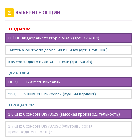
2
ВЫБЕРИТЕ ОПЦИИ
ПОДАРОК!
Full HD видеорегистратор с ADAS (арт. DVR-010)
Система контроля давления в шинах (арт. TPMS-006)
Камера заднего вида AHD 1080P (арт. S303b)
ДИСПЛЕЙ
HD QLED 1280x720 пикселей
2K QLED 2000х1200 пикселей (лучший вариант)
ПРОЦЕССОР
2.0 GHz Octa-core UIS7862S (высокая производительность)
2.7 GHz Octa-core UIS7870SC (ультравысокая
производительность)*