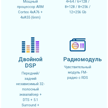
Мощный
4+64 / 6+128 /
процессор ARM
8+128 / 8+256 /
Cortex 4xA76 +
12+256 Gb
4xA55 (6nm)
Двойной
Радиомодуль
DSP
Чувствительный
модуль FM-
Передний/
радио с RDS
задний
независимый 32-
полосный
эквалайзер +
DTS + 5.1
Surround +