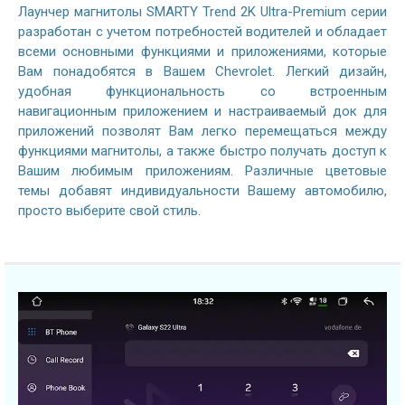
Лаунчер магнитолы SMARTY Trend 2K Ultra-Premium серии
разработан с учетом потребностей водителей и обладает
всеми основными функциями и приложениями, которые
Вам понадобятся в Вашем Chevrolet. Легкий дизайн,
удобная функциональность со встроенным
навигационным приложением и настраиваемый док для
приложений позволят Вам легко перемещаться между
функциями магнитолы, а также быстро получать доступ к
Вашим любимым приложениям. Различные цветовые
темы добавят индивидуальности Вашему автомобилю,
просто выберите свой стиль.