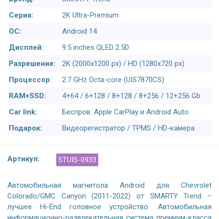
Серия:
2K Ultra-Premium
ОС:
Android 14
Дисплей:
9.5 inches QLED 2.5D
Разрешение:
2K (2000x1200 px) / HD (1280x720 px)
Процессор:
2.7 GHz Octa-core (UIS7870CS)
RAM+SSD:
4+64 / 6+128 / 8+128 / 8+256 / 12+256 Gb
Car link:
Беспров. Apple CarPlay и Android Auto
Подарок:
Видеорегистратор / TPMS / HD-камера
Артикул:
STUIS-0933
Автомобильная магнитола Android для Chevrolet
Colorado/GMC Canyon (2011-2022) от SMARTY Trend –
лучшее Hi-End головное устройство. Автомобильная
информационно-развлекательная система премиум-класса