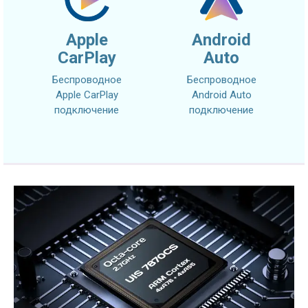
Apple
Android
CarPlay
Auto
Беспроводное
Беспроводное
Apple CarPlay
Android Auto
подключение
подключение