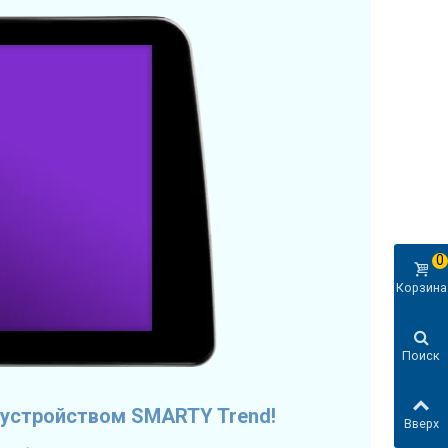
0
Корзина
Поиск
 устройством SMARTY Trend!
Вверх