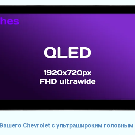
Вашего Chevrolet с ультрашироким головным