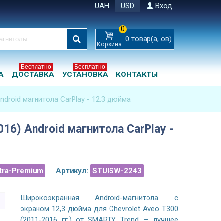
UAH
USD
Вход
0
0
товар(а, ов)
Корзина
Бесплатно
Бесплатно
А
ДОСТАВКА
УСТАНОВКА
КОНТАКТЫ
Android магнитола CarPlay - 12.3 дюйма
016) Android магнитола CarPlay -
ltra-Premium
Артикул:
STUISW-2243
Широкоэкранная Android-магнитола с
экраном 12,3 дюйма для Chevrolet Aveo T300
(2011-2016 гг.) от SMARTY Trend — лучшее