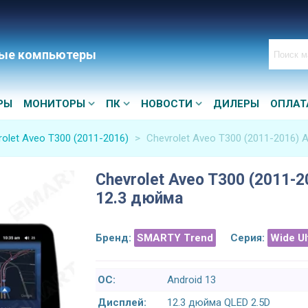
ые компьютеры
РЫ
МОНИТОРЫ
ПК
НОВОСТИ
ДИЛЕРЫ
ОПЛАТ
rolet Aveo T300 (2011-2016)
>
Chevrolet Aveo T300 (2011-2016) 
Chevrolet Aveo T300 (2011-2
12.3 дюйма
Бренд:
SMARTY Trend
Серия:
Wide U
ОС:
Android 13
Дисплей:
12.3 дюйма QLED 2.5D