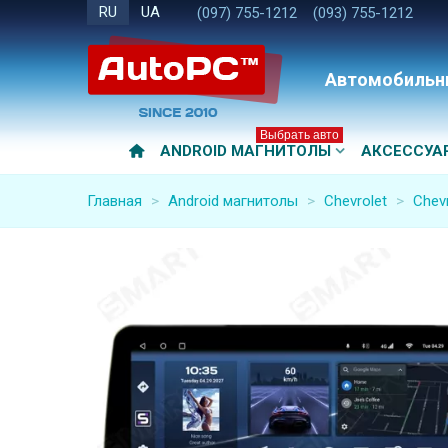
RU
UA
(097) 755-1212
(093) 755-1212
Автомобильн
Выбрать авто
ANDROID МАГНИТОЛЫ
АКСЕССУА
Главная
>
Android магнитолы
>
Chevrolet
>
Chev