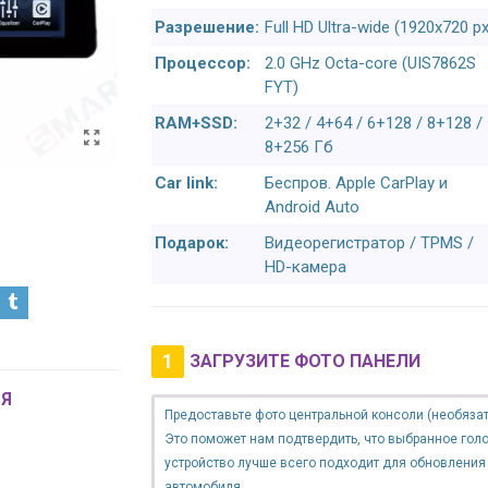
Разрешение:
Full HD Ultra-wide (1920x720 px
Процессор:
2.0 GHz Octa-core (UIS7862S
FYT)
RAM+SSD:
2+32 / 4+64 / 6+128 / 8+128 /
8+256 Гб
Car link:
Беспров. Apple CarPlay и
Android Auto
Подарок:
Видеорегистратор / TPMS /
HD-камера
1
ЗАГРУЗИТЕ ФОТО ПАНЕЛИ
Я
Предоставьте фото центральной консоли (необязат
Это поможет нам подтвердить, что выбранное гол
устройство лучше всего подходит для обновления
автомобиля.