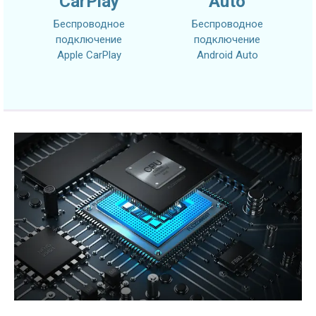
CarPlay
Auto
Беспроводное
Беспроводное
подключение
подключение
Apple CarPlay
Android Auto