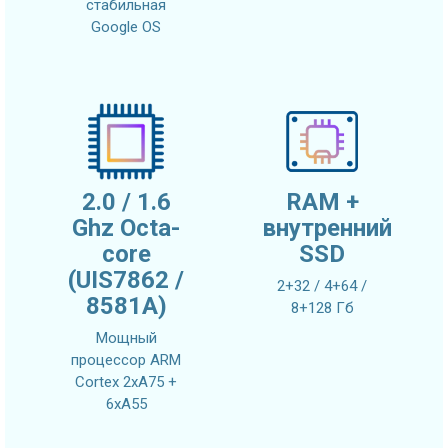
стабильная
Google OS
2.0 / 1.6
RAM +
Ghz Octa-
внутренний
core
SSD
(UIS7862 /
2+32 / 4+64 /
8581A)
8+128 Гб
Мощный
процессор ARM
Cortex 2xA75 +
6xA55