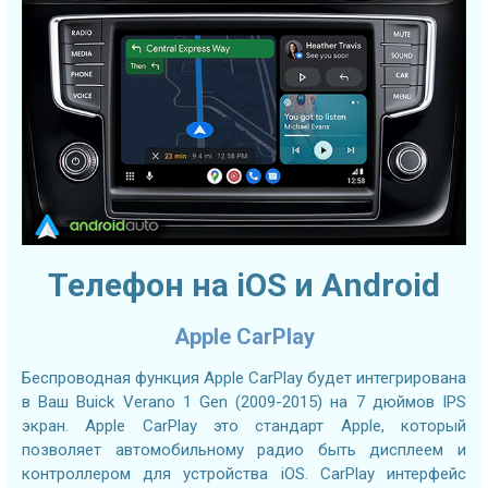
Телефон на iOS и Android
Apple CarPlay
Беспроводная функция Apple CarPlay будет интегрирована
в Ваш Buick Verano 1 Gen (2009-2015) на 7 дюймов IPS
экран. Apple CarPlay это стандарт Apple, который
позволяет автомобильному радио быть дисплеем и
контроллером для устройства iOS. CarPlay интерфейс