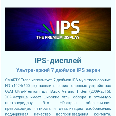
IPS-дисплей
Ультра-яркий 7 дюймов IPS экран
SMARTY Trend использует 7 дюймов IPS мультисенсорные
HD (1024х600 px) панели в своих головных устройствах
OEM Ultra-Premium для Buick Verano 1 Gen (2009-2015).
ЖК-матрица имеет широкие углы обзора и отличную
цветопередачу. Этот HD-экран обеспечивает
превосходную четкость и детализацию изображения,
подчеркивая качество воспроизведения контента.