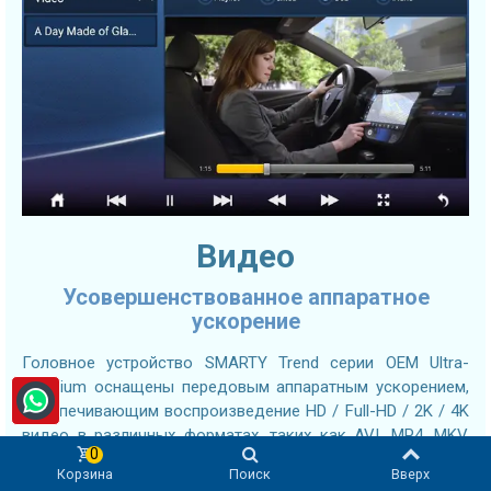
Видео
Усовершенствованное аппаратное
ускорение
Головное устройство SMARTY Trend серии OEM Ultra-
Premium оснащены передовым аппаратным ускорением,
обеспечивающим воспроизведение HD / Full-HD / 2K / 4K
видео в различных форматах, таких как AVI, MP4, MKV,
0
MOV, WMV, MPG, H.264, RMVB и многих других.
Корзина
Поиск
Вверх