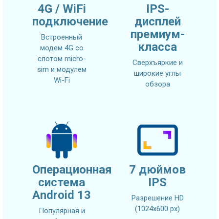
4G / WiFi
IPS-
подключение
дисплей
премиум-
Встроенный
класса
модем 4G со
слотом micro-
Сверхъяркие и
sim и модулем
широкие углы
Wi-Fi
обзора
Операционная
7 дюймов
система
IPS
Android 13
Разрешение HD
(1024х600 px)
Популярная и