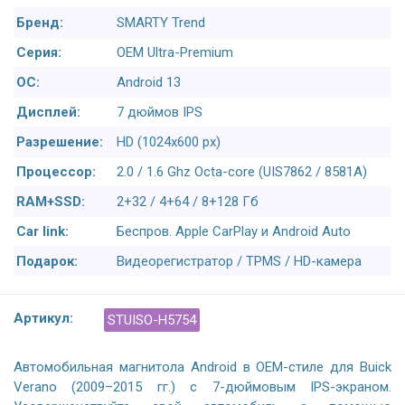
Бренд:
SMARTY Trend
Серия:
OEM Ultra-Premium
ОС:
Android 13
Дисплей:
7 дюймов IPS
Разрешение:
HD (1024х600 px)
Процессор:
2.0 / 1.6 Ghz Octa-core (UIS7862 / 8581A)
RAM+SSD:
2+32 / 4+64 / 8+128 Гб
Car link:
Беспров. Apple CarPlay и Android Auto
Подарок:
Видеорегистратор / TPMS / HD-камера
Артикул:
STUISO-H5754
Автомобильная магнитола Android в OEM-стиле для Buick
Verano (2009–2015 гг.) с 7-дюймовым IPS-экраном.