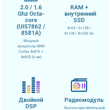
2.0 / 1.6
RAM +
Ghz Octa-
внутренний
core
SSD
(UIS7862 /
4+64 / 6+128 /
8581A)
8+128 / 8+256 Gb
Мощный
процессор ARM
Cortex 4xA76 +
4xA55 (6 нм)
Двойной
Радиомодуль
DSP
Высокочувствительный