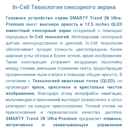
In-Cell Технология сенсорного экрана
Головное устройство серии SMARTY Trend 2K Ultra-
Premium
имеет
высокую яркость и 12.5 inches QLED
емкостный сенсорный экран
созданный с помощью
передовых
In-Cell технологий.
Интегрировав сенсорный
датчик непосредственно в дисплей, In-Cell технология
обеспечивает лучшую точность цветопередачи, более
широкие углы обзора и более четкие, яркие изображения.
Такая конструкция устраняет воздушную прослойку
между слоями, уменьшая отражение света, предотвращая
проникновение пыли и влаги и повышая общую яркость. В
сочетании с
Технологией квантовых точек (QLED)
, он
производит
яркое, красочное и кристально чистое
изображение
, благодаря этому интерфейсы навигации,
мультимедиа и приложений выглядят реалистично и чутко
реагируют на каждое прикосновение. Точный отклик на
прикосновение и первоклассное качество дисплея,
SMARTY Trend 2K Ultra-Premium
предлагает
плавное,
интуитивное и захватывающее управление