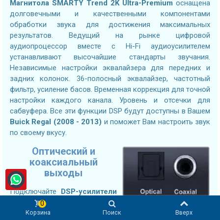
Магнитола
SMARTY Trend 2K Ultra-Premium
оснащена
долговечными и качественными компонентами
обработки звука для достижения максимальных
результатов. Ведущий на рынке цифровой
аудиопроцессор вместе с Hi-Fi аудиоусилителем
устанавливают высочайшие стандарты звучания.
Независимые настройки эквалайзера для передних и
задних колонок. 36-полосный эквалайзер, частотный
фильтр, усиление басов. Временная коррекция для точной
настройки каждого канала. Уровень и отсечки для
сабвуфера. Все эти функции DSP будут доступны в Вашем
Buick Regal (2008 - 2013)
и поможет Вам настроить звук
по своему вкусу.
Оптический и
коаксиальный
выходы
Подключайте
DSP-усилители
следующего поколения используя оптический или
0
Корзина
Поиск
Вверх
коаксиальный цифровой вход без потерь. Подключение