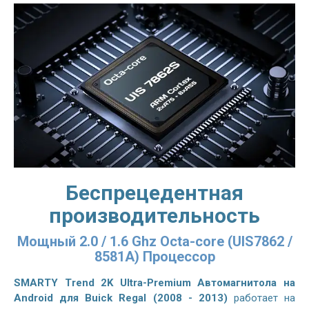
Беспрецедентная
производительность
Мощный 2.0 / 1.6 Ghz Octa-core (UIS7862 /
8581A) Процессор
SMARTY Trend 2K Ultra-Premium Автомагнитола на
Android для Buick Regal (2008 - 2013)
работает на