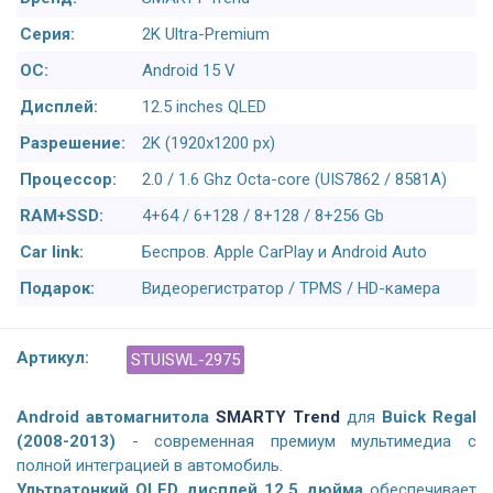
Серия:
2K Ultra-Premium
ОС:
Android 15 V
Дисплей:
12.5 inches QLED
Разрешение:
2K (1920x1200 px)
Процессор:
2.0 / 1.6 Ghz Octa-core (UIS7862 / 8581A)
RAM+SSD:
4+64 / 6+128 / 8+128 / 8+256 Gb
Car link:
Беспров. Apple CarPlay и Android Auto
Подарок:
Видеорегистратор / TPMS / HD-камера
Артикул:
STUISWL-2975
Android а
втомагнитола
SMARTY Trend
для
Buick Regal
(2008-2013)
- современная премиум мультимедиа с
полной интеграцией в автомобиль.
Ультратонкий QLED дисплей 12,5 дюйма
обеспечивает