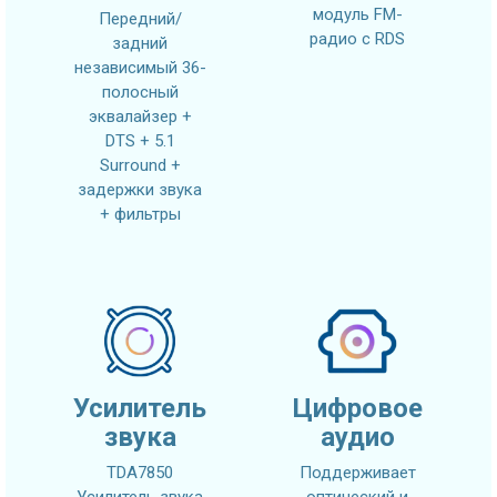
модуль FM-
Передний/
радио с RDS
задний
независимый 36-
полосный
эквалайзер +
DTS + 5.1
Surround +
задержки звука
+ фильтры
Усилитель
Цифровое
звука
аудио
TDA7850
Поддерживает
Усилитель звука
оптический и