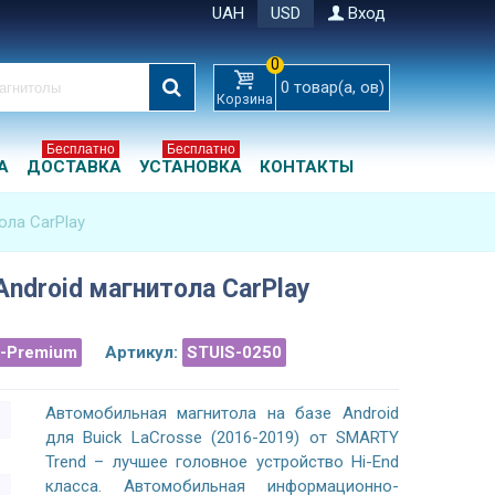
UAH
USD
Вход
0
0
товар(а, ов)
Корзина
Бесплатно
Бесплатно
А
ДОСТАВКА
УСТАНОВКА
КОНТАКТЫ
ола CarPlay
Android магнитола CarPlay
a-Premium
Артикул:
STUIS-0250
Автомобильная магнитола на базе Android
для Buick LaCrosse (2016-2019) от SMARTY
Trend – лучшее головное устройство Hi-End
класса. Автомобильная информационно-