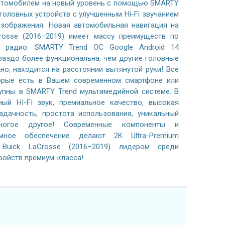
автомобилем на новый уровень с помощью SMARTY
 головных устройств с улучшенным Hi-Fi звучанием
зображения. Новая автомобильная навигация на
Crosse (2016–2019) имеет массу преимуществ по
 радио. SMARTY Trend ОС Google Android 14
раздо более функциональна, чем другие головные
жно, находится на расстоянии вытянутой руки! Все
орые есть в Вашем современном смартфоне или
тупны в SMARTY Trend мультимедийной системе. В
ный HI-FI звук, премиальное качество, высокая
адачность, простота использования, уникальный
ногое другое! Современные компоненты и
ммное обеспечение делают 2K Ultra-Premium
Buick LaCrosse (2016–2019) лидером среди
ройств премиум-класса!