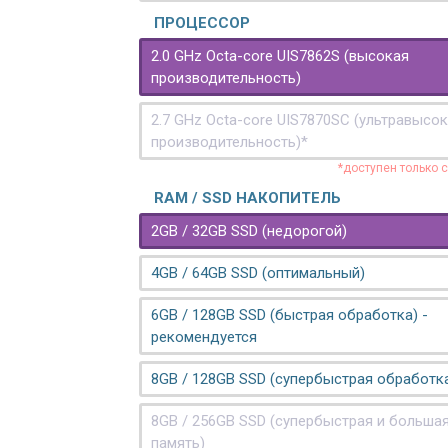
ПРОЦЕССОР
2.0 GHz Octa-core UIS7862S (высокая
производительность)
2.7 GHz Octa-core UIS7870SC (ультравысо
производительность)*
*доступен только 
RAM / SSD НАКОПИТЕЛЬ
2GB / 32GB SSD (недорогой)
4GB / 64GB SSD (оптимальный)
6GB / 128GB SSD (быстрая обработка) -
рекомендуется
8GB / 128GB SSD (супербыстрая обработк
8GB / 256GB SSD (супербыстрая и больша
память)