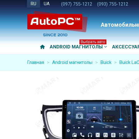
RU
UA
(097) 755-1212
(093) 755-1212
Автомобильн
Выбрать авто
ANDROID МАГНИТОЛЫ
АКСЕССУА
Главная
>
Android магнитолы
>
Buick
>
Buick La