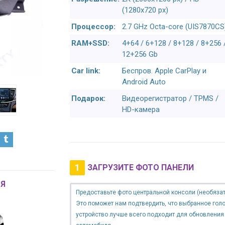
(1280x720 px)
Процессор:
2.7 GHz Octa-core (UIS7870CS
RAM+SSD:
4+64 / 6+128 / 8+128 / 8+256 
12+256 Gb
Car link:
Беспров. Apple CarPlay и
Android Auto
Подарок:
Видеорегистратор / TPMS /
HD-камера
1
ЗАГРУЗИТЕ ФОТО ПАНЕЛИ
Я
Предоставьте фото центральной консоли (необязат
Это поможет нам подтвердить, что выбранное гол
устройство лучше всего подходит для обновления