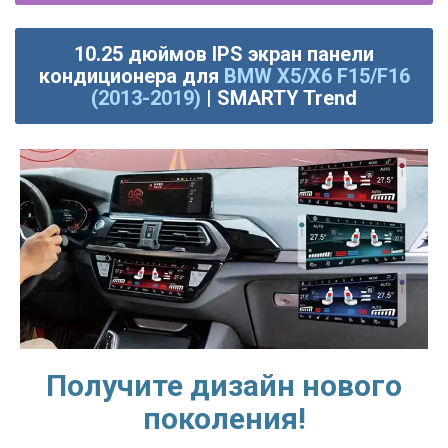
10.25 дюймов IPS экран панели
кондиционера для
BMW X5/X6 F15/F16
(2013-2019)
| SMARTY Trend
Получите дизайн нового
поколения!