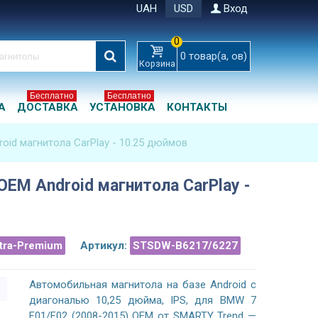
UAH
USD
Вход
0
0
товар(а, ов)
Корзина
Бесплатно
Бесплатно
А
ДОСТАВКА
УСТАНОВКА
КОНТАКТЫ
oid магнитола CarPlay - 10.25 дюймов
OEM Android магнитола CarPlay -
ltra-Premium
Артикул:
STSDW-B6217/6227
Автомобильная магнитола на базе Android с
диагональю 10,25 дюйма, IPS, для BMW 7
F01/F02 (2008-2015) OEM от SMARTY Trend —