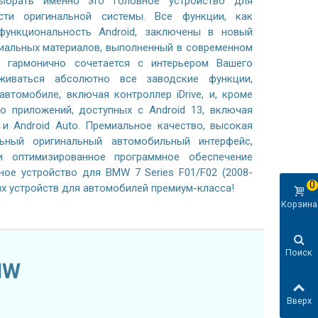
ыбрать именно это головное устройство для
сти оригинальной системы. Все функции, как
ункциональность Android, заключены в новый
иальных материалов, выполненный в современном
е гармонично сочетается с интерьером Вашего
живаться абсолютно все заводские функции,
втомобиле, включая контроллер iDrive, и, кроме
о приложений, доступных с Android 13, включая
 и Android Auto. Премиальное качество, высокая
льный оригинальный автомобильный интерфейс,
 оптимизированное программное обеспечение
ое устройство для BMW 7 Series F01/F02 (2008-
0
х устройств для автомобилей премиум-класса!
Корзина
Поиск
MW
Вверх