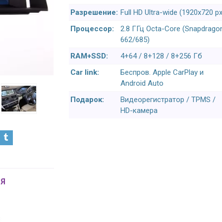
Разрешение:
Full HD Ultra-wide (1920x720 px
Процессор:
2.8 ГГц Octa-Core (Snapdrago
662/685)
RAM+SSD:
4+64 / 8+128 / 8+256 Гб
Car link:
Беспров. Apple CarPlay и
Android Auto
Подарок:
Видеорегистратор / TPMS /
HD-камера
Я