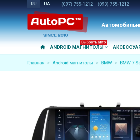
RU
UA
(097) 755-1212
(093) 755-1212
Автомобильн
Выбрать авто
ANDROID МАГНИТОЛЫ
АКСЕССУА
Главная
>
Android магнитолы
>
BMW
>
BMW 7 Se