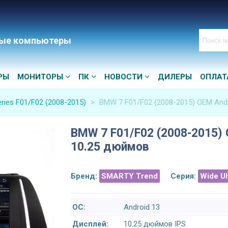
ые компьютеры
РЫ
МОНИТОРЫ
ПК
НОВОСТИ
ДИЛЕРЫ
ОПЛАТ
ries F01/F02 (2008-2015)
>
BMW 7 F01/F02 (2008-2015) OEM Andr
BMW 7 F01/F02 (2008-2015) 
10.25 дюймов
Бренд:
SMARTY Trend
Серия:
Wide U
ОС:
Android 13
Дисплей:
10.25 дюймов IPS