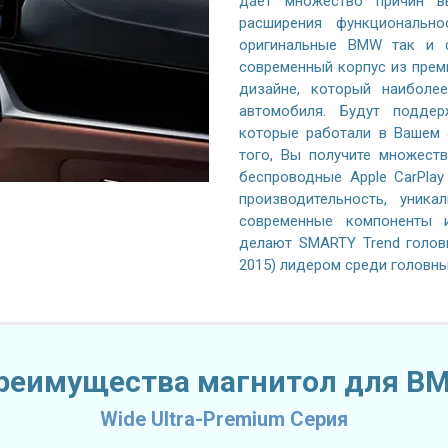
дает множество причин в
расширения функционально
оригинальные BMW так и ф
современный корпус из прем
дизайне, который наиболе
автомобиля. Будут поддер
которые работали в Вашем а
того, Вы получите множеств
беспроводные Apple CarPlay
производительность, уника
современные компоненты и
делают SMARTY Trend головн
2015) лидером среди головны
реимущества магнитол для B
Wide Ultra-Premium Серия