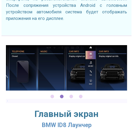
После сопряжения устройства Android с головным
устройством автомобиля система будет отображать
приложения на его дисплее.
Главный экран
BMW ID8 Лаунчер