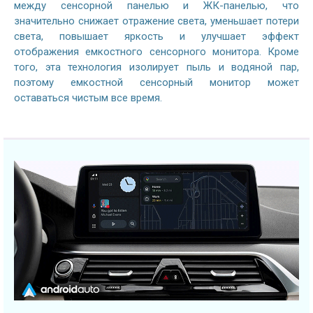
между сенсорной панелью и ЖК-панелью, что
значительно снижает отражение света, уменьшает потери
света, повышает яркость и улучшает эффект
отображения емкостного сенсорного монитора. Кроме
того, эта технология изолирует пыль и водяной пар,
поэтому емкостной сенсорный монитор может
оставаться чистым все время.