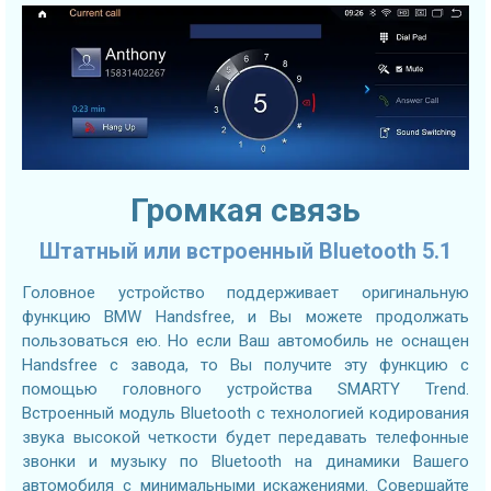
Громкая связь
Штатный или встроенный Bluetooth 5.1
Головное устройство поддерживает оригинальную
функцию BMW Handsfree, и Вы можете продолжать
пользоваться ею. Но если Ваш автомобиль не оснащен
Handsfree с завода, то Вы получите эту функцию с
помощью головного устройства SMARTY Trend.
Встроенный модуль Bluetooth с технологией кодирования
звука высокой четкости будет передавать телефонные
звонки и музыку по Bluetooth на динамики Вашего
автомобиля с минимальными искажениями. Совершайте