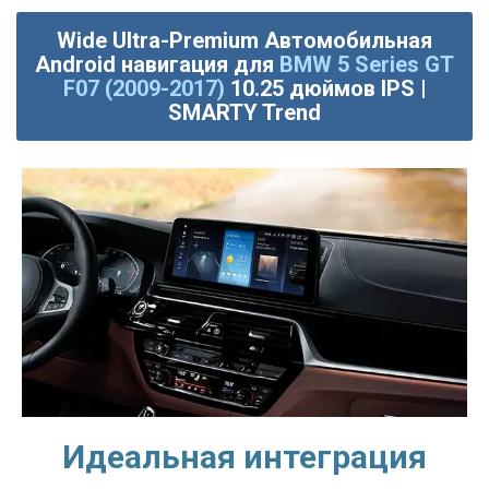
Wide Ultra-Premium Автомобильная
Android навигация для
BMW 5 Series GT
F07 (2009-2017)
10.25 дюймов IPS |
SMARTY Trend
Идеальная интеграция