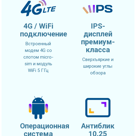
4G / WiFi
IPS-
подключение
дисплей
премиум-
Встроенный
класса
модем 4G со
слотом micro-
Сверхъяркие и
sim и модуль
широкие углы
WiFi 5 ГГц
обзора
Операционная
Антиблик
система
10.25