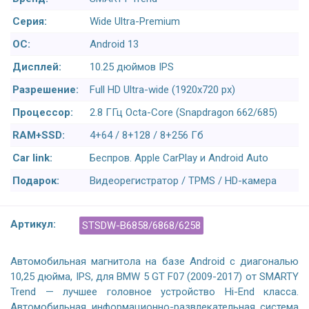
Серия:
Wide Ultra-Premium
ОС:
Android 13
Дисплей:
10.25 дюймов IPS
Разрешение:
Full HD Ultra-wide (1920x720 px)
Процессор:
2.8 ГГц Octa-Core (Snapdragon 662/685)
RAM+SSD:
4+64 / 8+128 / 8+256 Гб
Car link:
Беспров. Apple CarPlay и Android Auto
Подарок:
Видеорегистратор / TPMS / HD-камера
Артикул:
STSDW-B6858/6868/6258
Автомобильная магнитола на базе Android с диагональю
10,25 дюйма, IPS, для BMW 5 GT F07 (2009-2017) от SMARTY
Trend — лучшее головное устройство Hi-End класса.
Автомобильная информационно-развлекательная система