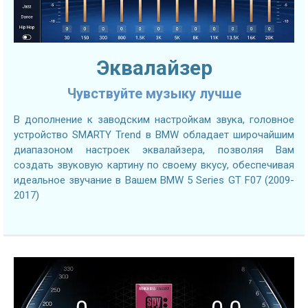
Эквалайзер
Чувствуйте музыку лучше
В дополнение к заводским настройкам звука, головное
устройство SMARTY Trend в BMW обладает широчайшим
диапазоном настроек эквалайзера, позволяя Вам
создать звуковую картину по своему вкусу, обеспечивая
идеальное звучание в Вашем BMW 5 Series GT F07 (2009-
2017)