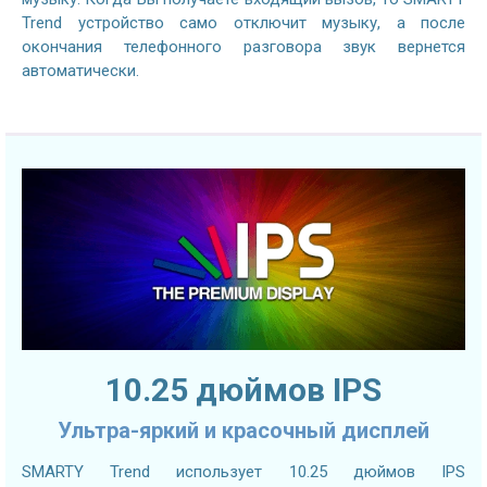
Trend устройство само отключит музыку, а после
окончания телефонного разговора звук вернется
автоматически.
10.25 дюймов IPS
Ультра-яркий и красочный дисплей
SMARTY Trend использует 10.25 дюймов IPS