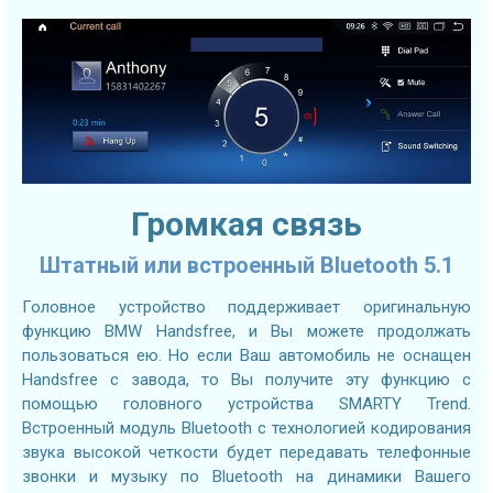
Громкая связь
Штатный или встроенный Bluetooth 5.1
Головное устройство поддерживает оригинальную
функцию BMW Handsfree, и Вы можете продолжать
пользоваться ею. Но если Ваш автомобиль не оснащен
Handsfree с завода, то Вы получите эту функцию с
помощью головного устройства SMARTY Trend.
Встроенный модуль Bluetooth с технологией кодирования
звука высокой четкости будет передавать телефонные
звонки и музыку по Bluetooth на динамики Вашего