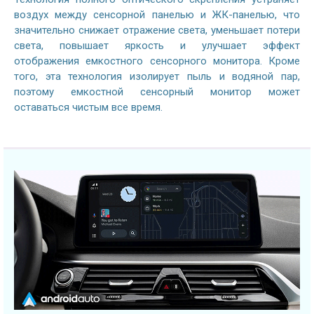
воздух между сенсорной панелью и ЖК-панелью, что
значительно снижает отражение света, уменьшает потери
света, повышает яркость и улучшает эффект
отображения емкостного сенсорного монитора. Кроме
того, эта технология изолирует пыль и водяной пар,
поэтому емкостной сенсорный монитор может
оставаться чистым все время.