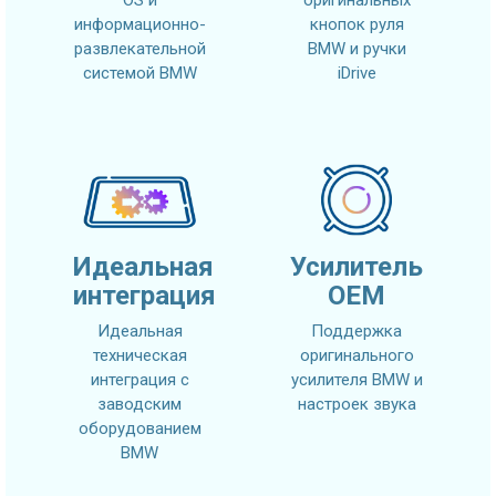
OS и
оригинальных
информационно-
кнопок руля
развлекательной
BMW и ручки
системой BMW
iDrive
Идеальная
Усилитель
интеграция
OEM
Идеальная
Поддержка
техническая
оригинального
интеграция с
усилителя BMW и
заводским
настроек звука
оборудованием
BMW