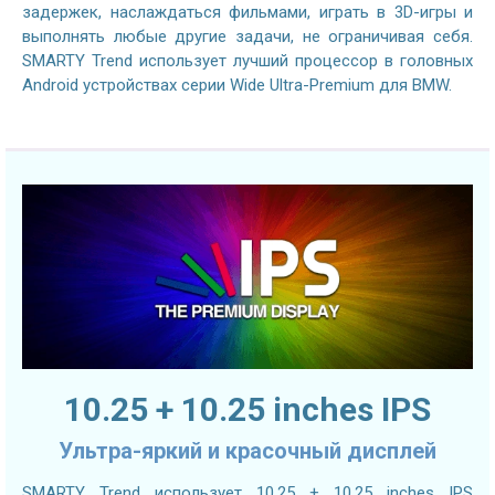
задержек, наслаждаться фильмами, играть в 3D-игры и
выполнять любые другие задачи, не ограничивая себя.
SMARTY Trend использует лучший процессор в головных
Android устройствах серии Wide Ultra-Premium для BMW.
10.25 + 10.25 inches IPS
Ультра-яркий и красочный дисплей
SMARTY Trend использует 10.25 + 10.25 inches IPS