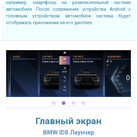
например, смартфона, на развлекательной системе
автомобиля. После сопряжения устройства Android с
головным устройством автомобиля система будет
отображать приложения на его дисплее.
Главный экран
BMW ID8 Лаунчер