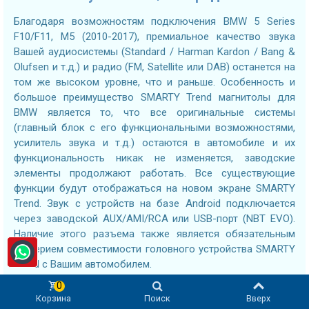
Благодаря возможностям подключения BMW 5 Series
F10/F11, M5 (2010-2017), премиальное качество звука
Вашей аудиосистемы (Standard / Harman Kardon / Bang &
Olufsen и т.д.) и радио (FM, Satellite или DAB) останется на
том же высоком уровне, что и раньше. Особенность и
большое преимущество SMARTY Trend магнитолы для
BMW является то, что все оригинальные системы
(главный блок с его функциональными возможностями,
усилитель звука и т.д.) остаются в автомобиле и их
функциональность никак не изменяется, заводские
элементы продолжают работать. Все существующие
функции будут отображаться на новом экране SMARTY
Trend. Звук с устройств на базе Android подключается
через заводской AUX/AMI/RCA или USB-порт (NBT EVO).
Наличие этого разъема также является обязательным
критерием совместимости головного устройства SMARTY
Trend с Вашим автомобилем.
0
Корзина
Поиск
Вверх