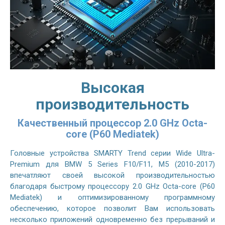
Высокая
производительность
Качественный процессор 2.0 GHz Octa-
core (P60 Mediatek)
Головные устройства SMARTY Trend серии Wide Ultra-
Premium для BMW 5 Series F10/F11, M5 (2010-2017)
впечатляют своей высокой производительностью
благодаря быстрому процессору 2.0 GHz Octa-core (P60
Mediatek) и оптимизированному программному
обеспечению, которое позволит Вам использовать
несколько приложений одновременно без прерываний и