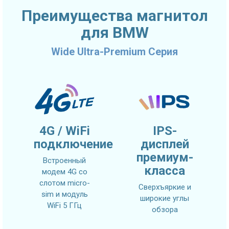
Преимущества магнитол
для BMW
Wide Ultra-Premium Серия
4G / WiFi
IPS-
подключение
дисплей
премиум-
Встроенный
класса
модем 4G со
слотом micro-
Сверхъяркие и
sim и модуль
широкие углы
WiFi 5 ГГц
обзора