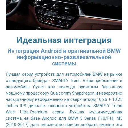
Идеальная интеграция
Интеграция Android и оригинальной BMW
информационно-развлекательной
системы
Лучшая серия устройств для автомобилей BMW на рынке
от ведущего бренда - SMARTY Trend. Ваше пребывание в
автомобиле будет как никогда приятным благодаря
мощному процессору Qualcomm Snapdragon и невероятно
насыщенному изображению на сверхчетком 10.25 + 10.25
inches IPS дисплее головного устройства SMARTY Trend
Wide Ultra-Premium серии. Лучшая мультимедийная
система на базе Android для BMW 5 Series F10/F11, M5
(2010-2017) дает множество причин выбрать именно это