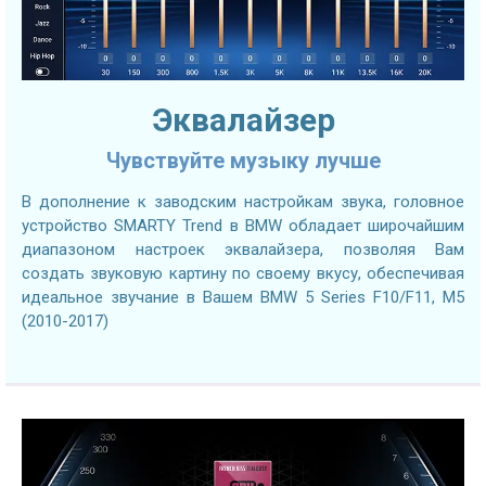
Эквалайзер
Чувствуйте музыку лучше
В дополнение к заводским настройкам звука, головное
устройство SMARTY Trend в BMW обладает широчайшим
диапазоном настроек эквалайзера, позволяя Вам
создать звуковую картину по своему вкусу, обеспечивая
идеальное звучание в Вашем BMW 5 Series F10/F11, M5
(2010-2017)