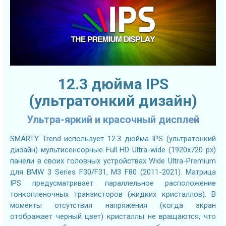
12.3 дюйма IPS
(ультратонкий дизайн)
Ультра-яркий и красочный дисплей
SMARTY Trend использует 12.3 дюйма IPS (ультратонкий
дизайн) мультисенсорные Full HD Ultra-wide (1920x720 px)
панели в своих головных устройствах Wide Ultra-Premium
для BMW 3 Series F30/F31, M3 F80 (2011-2021). Матрица
IPS предусматривает параллельное расположение
тонкопленочных транзисторов (жидких кристаллов). В
моменты отсутствия напряжения (когда экран
отображает черный цвет) кристаллы не вращаются, что