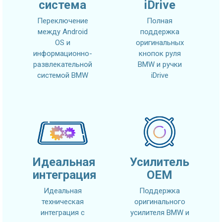
система
iDrive
Переключение
Полная
между Android
поддержка
OS и
оригинальных
информационно-
кнопок руля
развлекательной
BMW и ручки
системой BMW
iDrive
Идеальная
Усилитель
интеграция
OEM
Идеальная
Поддержка
техническая
оригинального
интеграция с
усилителя BMW и