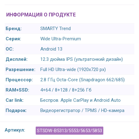
ИНФОРМАЦИЯ О ПРОДУКТЕ
Бренд:
SMARTY Trend
Серия:
Wide Ultra-Premium
ОС:
Android 13
Дисплей:
12.3 дюйма IPS (ультратонкий дизайн)
Разрешение:
Full HD Ultra-wide (1920x720 px)
Процессор:
2.8 ГГц Octa-Core (Snapdragon 662/685)
RAM+SSD:
4+64 / 8+128 / 8+256 Гб
Car link:
Беспров. Apple CarPlay и Android Auto
Подарок:
Видеорегистратор / TPMS / HD-камера
Артикул:
STSDW-B5313/5553/5653/5853