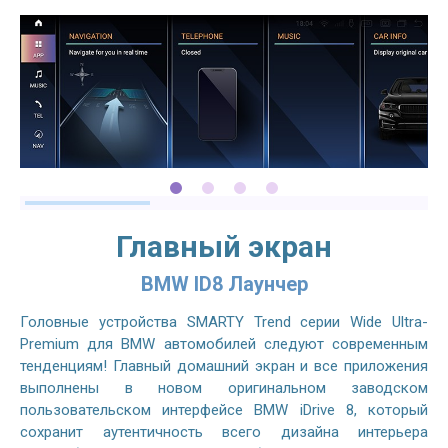
Главный экран
BMW ID8 Лаунчер
Головные устройства SMARTY Trend серии Wide Ultra-
Premium для BMW автомобилей следуют современным
тенденциям! Главный домашний экран и все приложения
выполнены в новом оригинальном заводском
пользовательском интерфейсе BMW iDrive 8, который
сохранит аутентичность всего дизайна интерьера