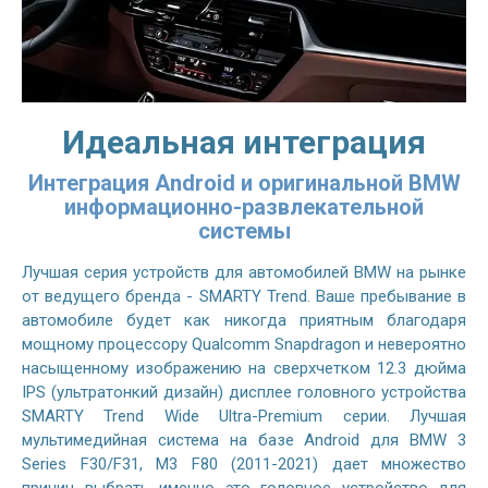
Идеальная интеграция
Интеграция Android и оригинальной BMW
информационно-развлекательной
системы
Лучшая серия устройств для автомобилей BMW на рынке
от ведущего бренда - SMARTY Trend. Ваше пребывание в
автомобиле будет как никогда приятным благодаря
мощному процессору Qualcomm Snapdragon и невероятно
насыщенному изображению на сверхчетком 12.3 дюйма
IPS (ультратонкий дизайн) дисплее головного устройства
SMARTY Trend Wide Ultra-Premium серии. Лучшая
мультимедийная система на базе Android для BMW 3
Series F30/F31, M3 F80 (2011-2021) дает множество
причин выбрать именно это головное устройство для