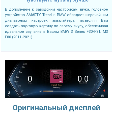
В дополнение к заводским настройкам звука, головное
устройство SMARTY Trend в BMW обладает широчайшим
диапазоном настроек эквалайзера, позволяя Вам
создать звуковую картину по своему вкусу, обеспечивая
идеальное звучание в Вашем BMW 3 Series F30/F31, M3
F80 (2011-2021)
Оригинальный дисплей