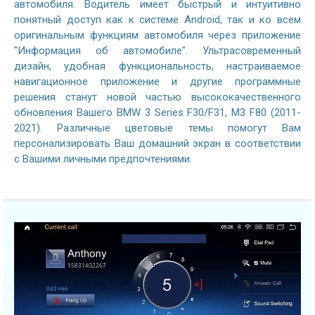
автомобиля. Водитель имеет быстрый и интуитивно
понятный доступ как к системе Android, так и ко всем
оригинальным функциям автомобиля через приложение
"Информация об автомобиле". Ультрасовременный
дизайн, удобная функциональность, настраиваемое
навигационное приложение и другие программные
решения станут новой частью высококачественного
обновления Вашего BMW 3 Series F30/F31, M3 F80 (2011-
2021). Различные цветовые темы помогут Вам
персонализировать Ваш домашний экран в соответствии
с Вашими личными предпочтениями.