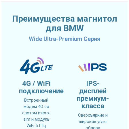
Преимущества магнитол
для BMW
Wide Ultra-Premium Серия
4G / WiFi
IPS-
подключение
дисплей
премиум-
Встроенный
класса
модем 4G со
слотом micro-
Сверхъяркие и
sim и модуль
широкие углы
WiFi 5 ГГц
обзора