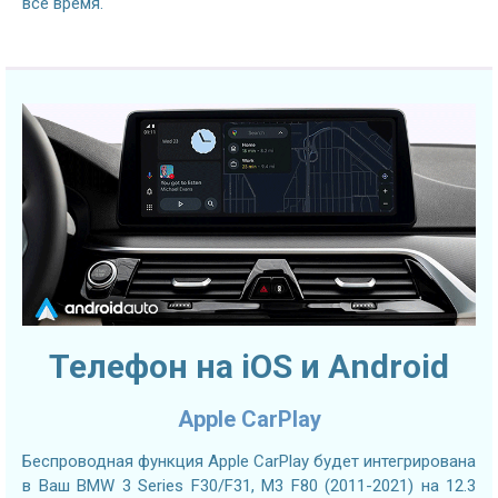
все время.
Телефон на iOS и Android
Apple CarPlay
Беспроводная функция Apple CarPlay будет интегрирована
в Ваш BMW 3 Series F30/F31, M3 F80 (2011-2021) на 12.3