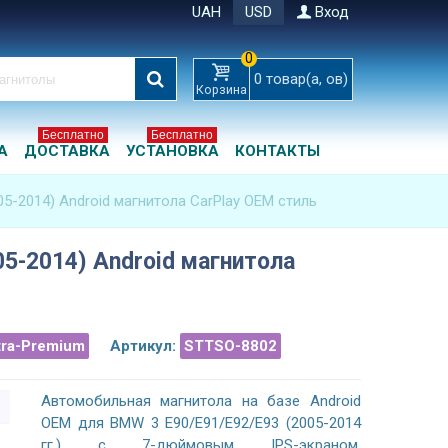
UAH
USD
Вход
0
0
товар(а, ов)
Корзина
Бесплатно
Бесплатно
А
ДОСТАВКА
УСТАНОВКА
КОНТАКТЫ
5-2014) Android магнитола CarPlay OEM стиль
5-2014) Android магнитола
tra-Premium
Артикул:
STTSO-8802
Автомобильная магнитола на базе Android
OEM для BMW 3 E90/E91/E92/E93 (2005-2014
гг.) с 7-дюймовым IPS-экраном.