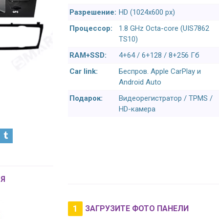
Разрешение:
HD (1024х600 px)
Процессор:
1.8 GHz Octa-core (UIS7862
TS10)
RAM+SSD:
4+64 / 6+128 / 8+256 Гб
Car link:
Беспров. Apple CarPlay и
Android Auto
Подарок:
Видеорегистратор / TPMS /
HD-камера
Я
1
ЗАГРУЗИТЕ ФОТО ПАНЕЛИ