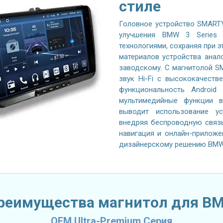
стиле
Головное устройство SMARTY
улучшения BMW 3 Series E
технологиями, сохраняя при 
материалов устройства анал
заводскому. С магнитолой SM
звук Hi-Fi с высококачест
функциональность Android
мультимедийные функции в
выводит использование ус
внедряя беспроводную связь A
навигация и онлайн-приложе
дизайнерскому решению BMW 3
реимущества магнитол для B
OEM Ultra-Premium Серия