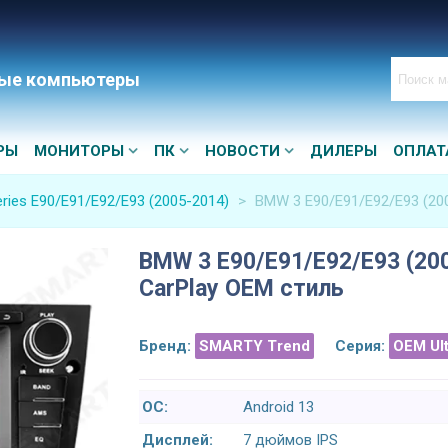
ые компьютеры
РЫ
МОНИТОРЫ
ПК
НОВОСТИ
ДИЛЕРЫ
ОПЛАТ
ries E90/E91/E92/E93 (2005-2014)
>
BMW 3 E90/E91/E92/E93 (200
BMW 3 E90/E91/E92/E93 (200
CarPlay OEM стиль
Бренд:
SMARTY Trend
Серия:
OEM Ul
ОС:
Android 13
Дисплей:
7 дюймов IPS