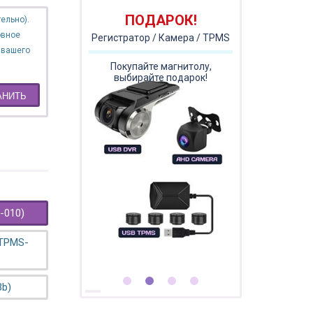
ПОДАРОК!
ельно).
овное
Регистратор / Камера / TPMS
 вашего
Покупайте магнитолу,
выбирайте подарок!
АНИТЬ
-010)
 TPMS-
3b)