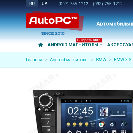
RU
UA
(097) 755-1212
(093) 755-1212
Автомобильн
Выбрать авто
ANDROID МАГНИТОЛЫ
АКСЕССУА
Главная
>
Android магнитолы
>
BMW
>
BMW 3 Se