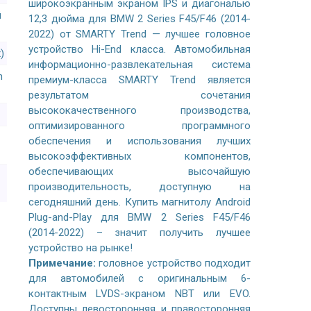
широкоэкранным экраном IPS и диагональю
й
12,3 дюйма для BMW 2 Series F45/F46 (2014-
2022) от SMARTY Trend — лучшее головное
устройство Hi-End класса. Автомобильная
)
информационно-развлекательная система
n
премиум-класса SMARTY Trend является
результатом сочетания
высококачественного производства,
оптимизированного программного
обеспечения и использования лучших
высокоэффективных компонентов,
обеспечивающих высочайшую
производительность, доступную на
сегодняшний день. Купить магнитолу Android
Plug-and-Play для BMW 2 Series F45/F46
(2014-2022) – значит получить лучшее
устройство на рынке!
Примечание:
головное устройство подходит
для автомобилей с оригинальным 6-
контактным LVDS-экраном NBT или EVO.
Доступны левосторонняя и правосторонняя