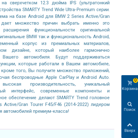
на сверхчетком 12.3 дюйма IPS (ультратонкий
стройства SMARTY Trend Wide Ultra-Premium серии.
ма на базе Android для BMW 2 Series Active/Gran
2) дает множество причин выбрать именно это
 расширения функциональности оригинальной
ригинальные BMW так и функциональность Android,
менный корпус из премиальных материалов,
ном дизайне, который наиболее гармонично
 Вашего автомобиля. Будут поддерживаться
ункции, которые работали в Вашем автомобиле,
и, кроме того, Вы получите множество приложений,
ючая беспроводные Apple CarPlay и Android Auto.
0
высокая производительность, уникальный
Корзина
ьный интерфейс, современные компоненты и
ное обеспечение делают SMARTY Trend головное
 Active/Gran Tourer F45/F46 (2014-2022) лидером
Поиск
я автомобилей премиум-класса!
Вверх