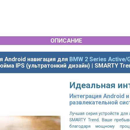
ОПИСАНИЕ
я Android навигация для
BMW 2 Series Active/G
юйма IPS (ультратонкий дизайн) | SMARTY Tre
Идеальная ин
Интеграция Android 
развлекательной си
Лучшая серия устройств для
SMARTY Trend. Ваше пребыв
благодаря мощному проц