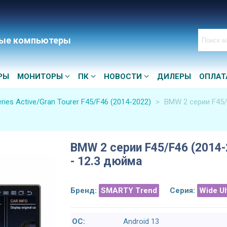
ые компьютеры
РЫ
МОНИТОРЫ
ПК
НОВОСТИ
ДИЛЕРЫ
ОПЛАТ
ies Active/Gran Tourer F45/F46 (2014-2022)
>
BMW 2 серии F45/F
BMW 2 серии F45/F46 (2014-
- 12.3 дюйма
Бренд:
SMARTY Trend
Серия:
Wide U
ОС:
Android 13