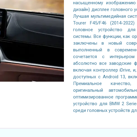
насыщенному изображению 
дизайн) дисплее головного у
Лучшая мультимедийная систе
Tourer F45/F46 (2014-202
головное устройство для
системы. Все функции, как о
заключены в новый совре
выполненный в современ
сочетается с интерьером
абсолютно все заводские ф
включая контроллер iDrive, 
доступных с Android 13, вкл
Премиальное качество, 
оригинальный автомобил
оптимизированное программ
устройство для BMW 2 Series
среди головных устройств дл