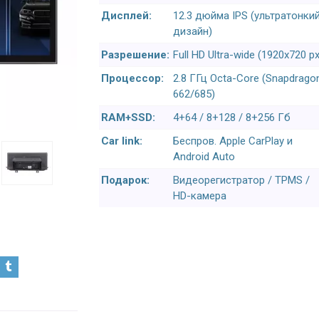
Дисплей:
12.3 дюйма IPS (ультратонки
дизайн)
Разрешение:
Full HD Ultra-wide (1920x720 px
Процессор:
2.8 ГГц Octa-Core (Snapdrago
662/685)
RAM+SSD:
4+64 / 8+128 / 8+256 Гб
Car link:
Беспров. Apple CarPlay и
Android Auto
Подарок:
Видеорегистратор / TPMS /
HD-камера