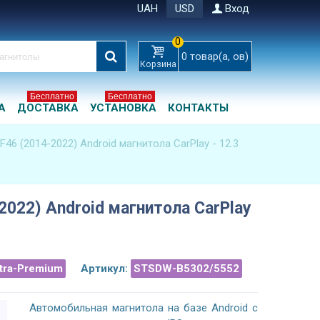
UAH
USD
Вход
0
0
товар(а, ов)
Корзина
Бесплатно
Бесплатно
А
ДОСТАВКА
УСТАНОВКА
КОНТАКТЫ
46 (2014-2022) Android магнитола CarPlay - 12.3
2022) Android магнитола CarPlay
ltra-Premium
Артикул:
STSDW-B5302/5552
Автомобильная магнитола на базе Android с