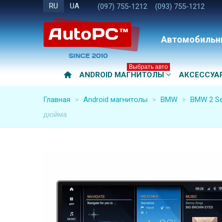
RU
UA
(097) 755-1212
(093) 755-1212
Автомобильн
Выбрать авто
ANDROID МАГНИТОЛЫ
АКСЕССУА
Главная
>
Android магнитолы
>
BMW
>
BMW 2 Ser
дюйма