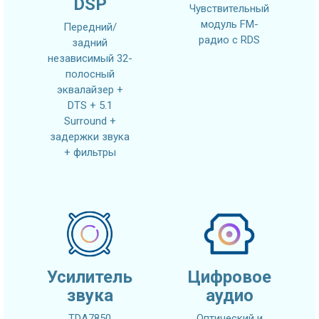
DSP
Чувствительный
модуль FM-
Передний/
радио с RDS
задний
независимый 32-
полосный
эквалайзер +
DTS + 5.1
Surround +
задержки звука
+ фильтры
Усилитель
Цифровое
звука
аудио
TDA7850
Оптический и