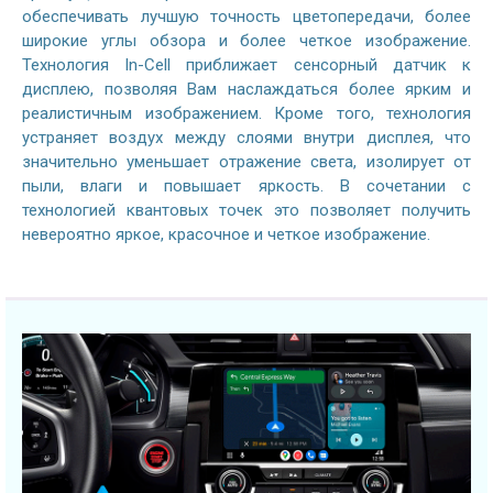
обеспечивать лучшую точность цветопередачи, более
широкие углы обзора и более четкое изображение.
Технология In-Cell приближает сенсорный датчик к
дисплею, позволяя Вам наслаждаться более ярким и
реалистичным изображением. Кроме того, технология
устраняет воздух между слоями внутри дисплея, что
значительно уменьшает отражение света, изолирует от
пыли, влаги и повышает яркость. В сочетании с
технологией квантовых точек это позволяет получить
невероятно яркое, красочное и четкое изображение.