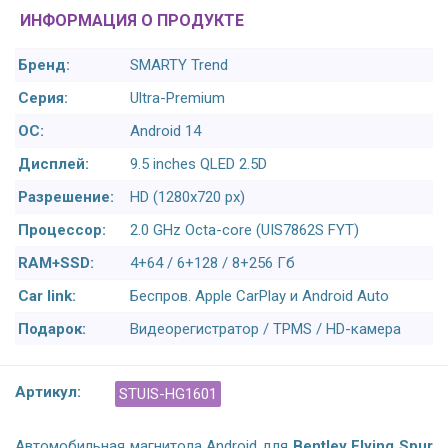
ИНФОРМАЦИЯ О ПРОДУКТЕ
Бренд:
SMARTY Trend
Серия:
Ultra-Premium
ОС:
Android 14
Дисплей:
9.5 inches QLED 2.5D
Разрешение:
HD (1280х720 px)
Процессор:
2.0 GHz Octa-core (UIS7862S FYT)
RAM+SSD:
4+64 / 6+128 / 8+256 Гб
Car link:
Беспров. Apple CarPlay и Android Auto
Подарок:
Видеорегистратор / TPMS / HD-камера
Артикул:
STUIS-HG1601
Автомобильная магнитола Android для
Bentley Flying Spur