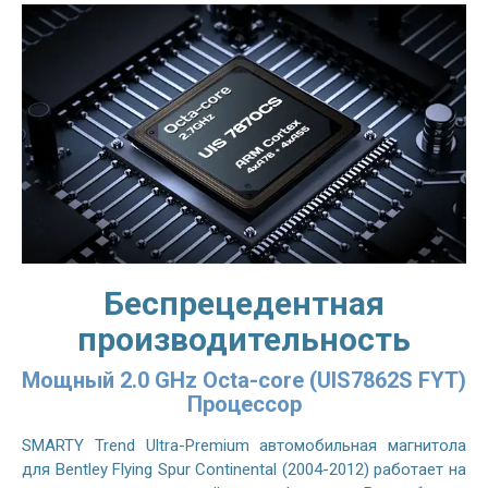
Беспрецедентная
производительность
Мощный 2.0 GHz Octa-core (UIS7862S FYT)
Процессор
SMARTY Trend Ultra-Premium автомобильная магнитола
для Bentley Flying Spur Continental (2004-2012) работает на