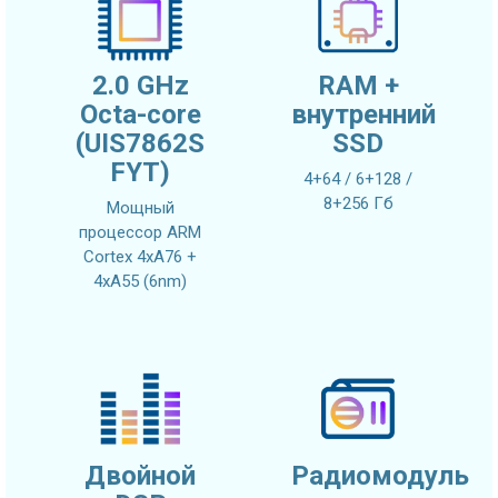
2.0 GHz
RAM +
Octa-core
внутренний
(UIS7862S
SSD
FYT)
4+64 / 6+128 /
8+256 Гб
Мощный
процессор ARM
Cortex 4xA76 +
4xA55 (6nm)
Двойной
Радиомодуль