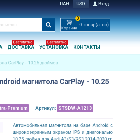
UAH
USD
Вход
0
0
товар(а, ов)
Корзина
Бесплатно
Бесплатно
А
ДОСТАВКА
УСТАНОВКА
КОНТАКТЫ
ола CarPlay - 10.25 дюймов
droid магнитола CarPlay - 10.25
ltra-Premium
Артикул:
STSDW-A1213
Автомобильная магнитола на базе Android с
широкоэкранным экраном IPS и диагональю
10,25 дюйма для Audi A3/S3/RS3 2014-2020 гг.