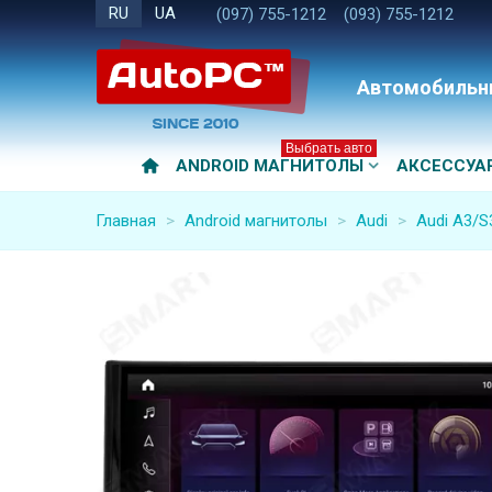
RU
UA
(097) 755-1212
(093) 755-1212
Автомобильн
Выбрать авто
ANDROID МАГНИТОЛЫ
АКСЕССУА
Главная
>
Android магнитолы
>
Audi
>
Audi A3/S