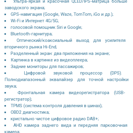
Ультра-яркая и красочная QLED/IPS-матрица больше
заводского экрана;
GPS-навигация (Google, Waze, TomTom, iGo и др.);
Wi-Fi и Интернет 4G/5G;
голосовой помощник Siri и Google;
Bluetooth-гарнитура;
Оптический/коаксиальный выход для усилителя
вторичного рынка Hi-End;
Разделенный экран: два приложения на экране;
Картинка в картинке из видеоплеера;
Задние мониторы для пассажиров;
Цифровой звуковой процессор (DPS).
Полнодиапазонный эквалайзер для точной настройки
звука;
Фронтальная камера видеорегистратора (USB-
регистратор);
TPMS (система контроля давления в шинах);
OBD2 диагностика;
кристально чистое цифровое радио DAB+;
AHD камера заднего вида и передняя парковочная
камера;