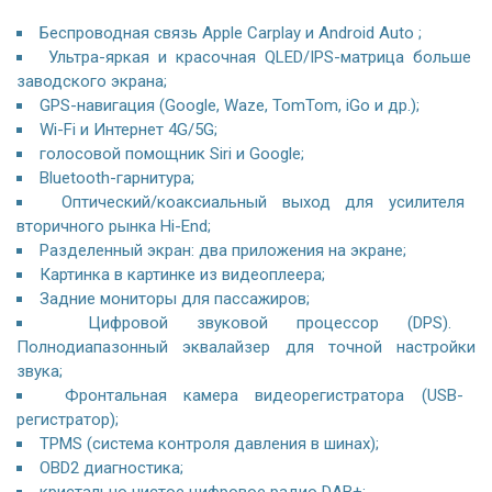
Беспроводная связь Apple Carplay и Android Auto ;
Ультра-яркая и красочная QLED/IPS-матрица больше
заводского экрана;
GPS-навигация (Google, Waze, TomTom, iGo и др.);
Wi-Fi и Интернет 4G/5G;
голосовой помощник Siri и Google;
Bluetooth-гарнитура;
Оптический/коаксиальный выход для усилителя
вторичного рынка Hi-End;
Разделенный экран: два приложения на экране;
Картинка в картинке из видеоплеера;
Задние мониторы для пассажиров;
Цифровой звуковой процессор (DPS).
Полнодиапазонный эквалайзер для точной настройки
звука;
Фронтальная камера видеорегистратора (USB-
регистратор);
TPMS (система контроля давления в шинах);
OBD2 диагностика;