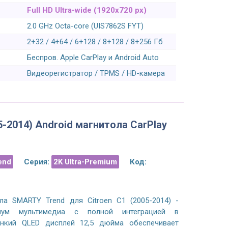
пластиковых деталях, качество картинки
стало як рідне, виглядає
Full HD Ultra-wide (1920x720 px)
супер, матрица IPS, реально красивее
Окрема подяка за штат
2.0 GHz Octa-core (UIS7862S FYT)
показывает чем оригинальный экран,
ручку, яка коштує дороще 
все штатные функции остались
люди не жадні ! ) Друга 
2+32 / 4+64 / 6+128 / 8+128 / 8+256 Гб
рабочими (родное BMW NBT меню,
від цих хлопців, перша пр
Беспров. Apple CarPlay и Android Auto
iDrive джойстик, Handsfree, камера
працює вже третій 
заднего вида, парктронник и т.д.).
Видеорегистратор / TPMS / HD-камера
По: Роман Я.
02/0
По: Максим Я.
02/05/2023
05-2014) Android магнитола CarPlay
end
Серия:
2K Ultra-Premium
Код:
ола SMARTY Trend для Citroen C1 (2005-2014) -
иум мультимедиа с полной интеграцией в
тонкий QLED дисплей 12,5 дюйма обеспечивает