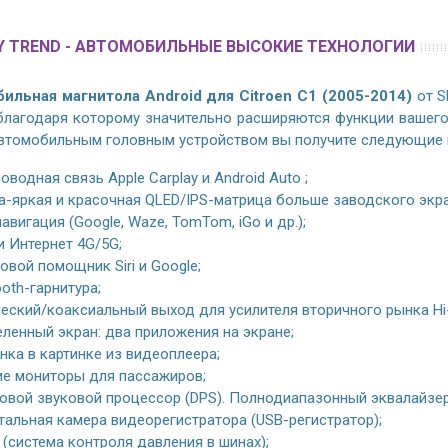
 TREND - АВТОМОБИЛЬНЫЕ ВЫСОКИЕ ТЕХНОЛОГИИ
ильная магнитола Android для Citroen C1 (2005-2014)
от S
 благодаря которому значительно расширяются функции вашего
втомобильным головным устройством вы получите следующие 
оводная связь Apple Carplay и Android Auto ;
а-яркая и красочная QLED/IPS-матрица больше заводского экра
авигация (Google, Waze, TomTom, iGo и др.);
 и Интернет 4G/5G;
овой помощник Siri и Google;
ooth-гарнитура;
еский/коаксиальный выход для усилителя вторичного рынка Hi
ленный экран: два приложения на экране;
нка в картинке из видеоплеера;
е мониторы для пассажиров;
вой звуковой процессор (DPS). Полнодиапазонный эквалайзер 
альная камера видеорегистратора (USB-регистратор);
(система контроля давления в шинах);