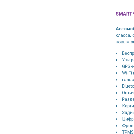
SMARTY
Автомоб
класса,
новым а
Беспр
Ультр
GPS-н
Wi-Fi
голос
Bluet
Оптич
Разде
Карти
Задни
Цифро
Фронт
TPMS 