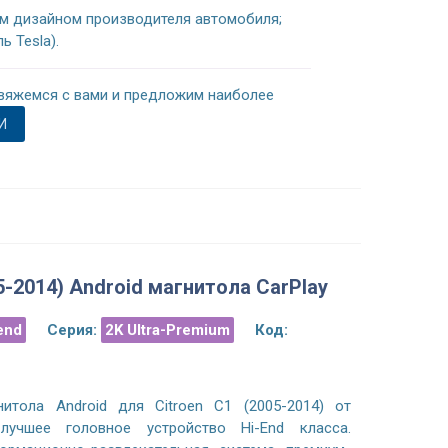
м дизайном производителя автомобиля;
 Tesla).
вяжемся с вами и предложим наиболее
И
05-2014) Android магнитола CarPlay
end
Серия:
2K Ultra-Premium
Код:
итола Android для Citroen C1 (2005-2014) от
учшее головное устройство Hi-End класса.