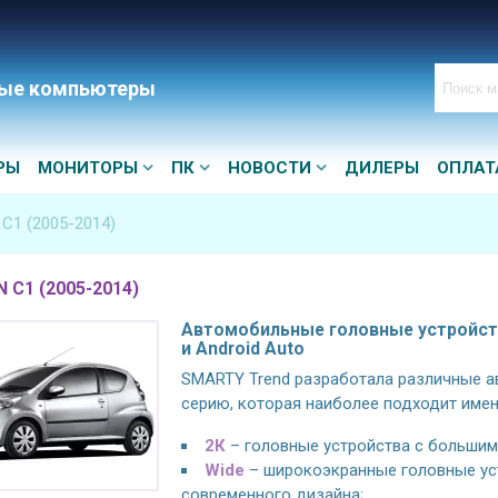
ые компьютеры
РЫ
МОНИТОРЫ
ПК
НОВОСТИ
ДИЛЕРЫ
ОПЛАТ
 C1 (2005-2014)
 C1 (2005-2014)
Автомобильные головные устройства 
и Android Auto
SMARTY Trend разработала различные ав
серию, которая наиболее подходит имен
2К
– головные устройства с большим 
Wide
– широкоэкранные головные устр
современного дизайна;