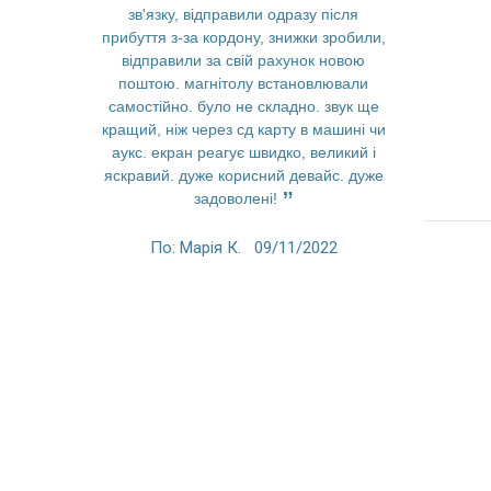
зв'язку, відправили одразу після
быстроде
прибуття з-за кордону, знижки зробили,
современ
відправили за свій рахунок новою
функции вс
поштою. магнітолу встановлювали
невероятны
самостійно. було не складно. звук ще
Спасибо з
кращий, ніж через сд карту в машині чи
пр
аукс. екран реагує швидко, великий і
яскравий. дуже корисний девайс. дуже
По: An
задоволені!
По: Марія К.
09/11/2022