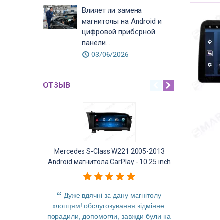
Влияет ли замена
магнитолы на Android и
цифровой приборной
панели...
03/06/2026
ОТЗЫВ
Mercedes S-Class W221 2005-2013
Mercedes GL
Android магнитола CarPlay - 10.25 inch
Android ма
Дуже вдячні за дану магнітолу
Заменил 
хлопцям! обслуговування відмінне:
отлично
порадили, допомогли, завжди були на
качест