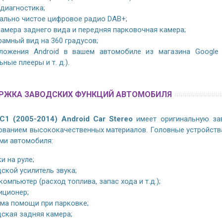
диагностика;
ально чистое цифровое радио DAB+;
амера заднего вида и передняя парковочная камера;
амный вид на 360 градусов;
ложения Android в вашем автомобиле из магазина Google Pla
ные плееры и т. д.).
РЖКА ЗАВОДСКИХ ФУНКЦИЙ АВТОМОБИЛЯ
 C1 (2005-2014) Android Car Stereo
имеет оригинальную за
ованием высококачественных материалов. Головные устройств
ми автомобиля:
и на руле;
ской усилитель звука;
компьютер (расход топлива, запас хода и т.д.);
иционер;
ма помощи при парковке;
ская задняя камера;