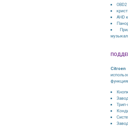
OBD2 
крист
AHD к
Панор
При
музыкаль
ПОДДЕ
Citroen
использ
функция
Кнопк
Завод
Трип-
Конд
Систе
Завод