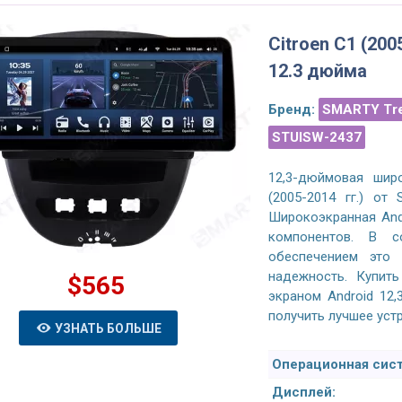
Citroen C1 (200
12.3 дюйма
Бренд:
SMARTY Tr
STUISW-2437
12,3-дюймовая широ
(2005-2014 гг.) от
Широкоэкранная And
компонентов. В с
обеспечением это 
надежность. Купить
E-Class W166 (2015-2019)
Honda CR-V 5 Gen (2017-2022) Android
$565
гнитола CarPlay - 9 inhes
магнитола- 10.1 дюйма
экраном Android 12,
получить лучшее уст
УЗНАТЬ БОЛЬШЕ
родной экран на Android,
Магнитола полностью совместима с
Операционная сист
е решение. Материалы
автомобилем, отображает все
Дисплей:
венные, не скрипит,
настройки, климат и положение угла