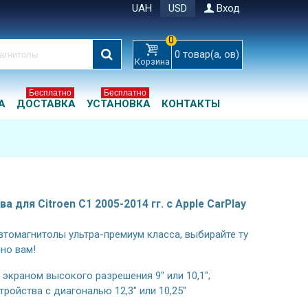
UAH
USD
Вход
0
0
товар(а, ов)
Корзина
Бесплатно
Бесплатно
А
ДОСТАВКА
УСТАНОВКА
КОНТАКТЫ
для Citroen C1 2005-2014 гг. с Apple CarPlay
томагнитолы ультра-премиум класса, выбирайте ту
но вам!
экраном высокого разрешения 9" или 10,1";
ойства с диагональю 12,3" или 10,25"