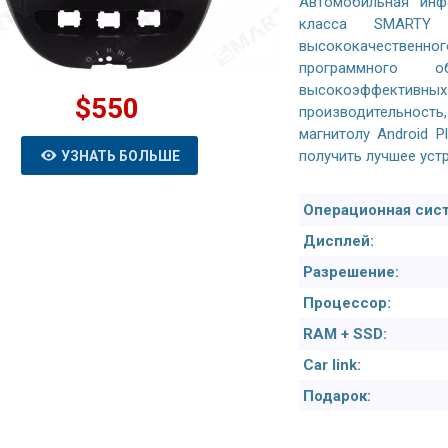
Автомобильная инф
класса SMARTY 
высококачествен
программного о
высокоэффективны
$550
производительнос
магнитолу Android P
получить лучшее уст
УЗНАТЬ БОЛЬШЕ
Операционная сист
Дисплей:
Разрешение:
Процессор:
RAM + SSD:
Car link:
Подарок: