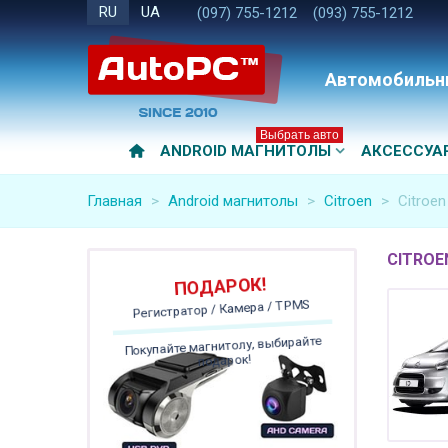
RU
UA
(097) 755-1212
(093) 755-1212
Автомобильн
Выбрать авто
ANDROID МАГНИТОЛЫ
АКСЕССУА
Главная
>
Android магнитолы
>
Citroen
>
Citroen
CITROEN
ПОДАРОК!
Регистратор / Камера / TPMS
Покупайте магнитолу, выбирайте
подарок!