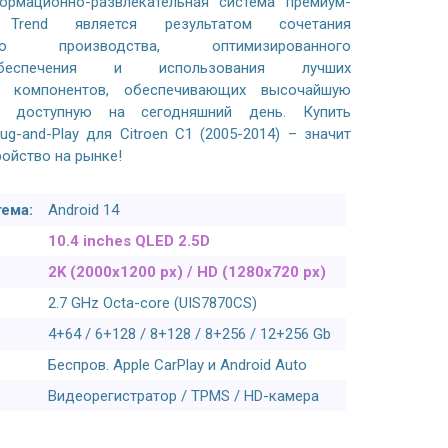
ормационно-развлекательная система премиум-
Trend является результатом сочетания
ного производства, оптимизированного
беспечения и использования лучших
х компонентов, обеспечивающих высочайшую
ть, доступную на сегодняшний день. Купить
lug-and-Play для Citroen C1 (2005-2014) – значит
ройство на рынке!
ема:
Android 14
10.4 inches QLED 2.5D
2K (2000x1200 px) / HD (1280x720 px)
2.7 GHz Octa-core (UIS7870CS)
4+64 / 6+128 / 8+128 / 8+256 / 12+256 Gb
Беспров. Apple CarPlay и Android Auto
Видеорегистратор / TPMS / HD-камера