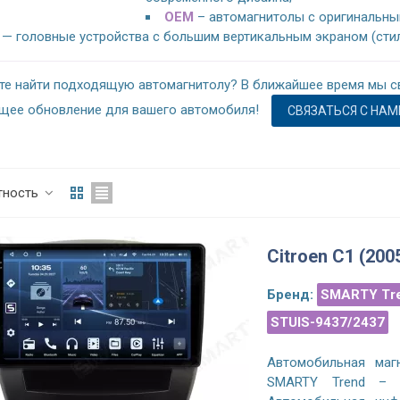
OEM
– автомагнитолы с оригинальны
— головные устройства с большим вертикальным экраном (стиль
те найти подходящую автомагнитолу? В ближайшее время мы с
щее обновление для вашего автомобиля!
СВЯЗАТЬСЯ С НАМ
тность
Citroen C1 (20
Бренд:
SMARTY Tr
STUIS-9437/2437
Автомобильная магн
SMARTY Trend – л