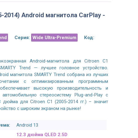
5-2014) Android магнитола CarPlay -
end
Серия:
Wide Ultra-Premium
Код:
коэкранная Android-магнитола для Citroen C1
 SMARTY Trend — лучшее головное устройство.
roid магнитола SMARTY Trend собрана из лучших
очетании с оптимизированным программным
обеспечивает высокую производительность и
 автомобильную стереосистему Plug-and-Play с
BMW 5 F10/F11, M5 (2010-2017) Android
VW Multivan, Caravelle, Tr
магнитола CarPlay - 10.25 дюймов
2003-2019 Android магн
3 дюйма для Citroen C1 (2005-2014 гг.) – значит
ройство с широким экраном на рынке!
Качество магнитолы очень высокое,
Замовлення пришло
ема:
Android 13
покрытие пластика Soft-touch, такое же
встановив спеціаліст за
12.3 дюйма QLED 2.5D
как и на других оригинальный
включаючи камеру і парк