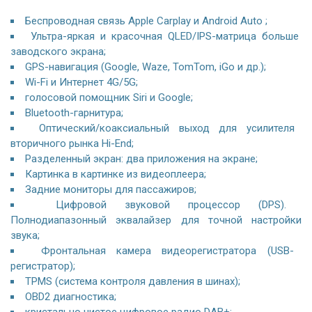
Беспроводная связь Apple Carplay и Android Auto ;
Ультра-яркая и красочная QLED/IPS-матрица больше
заводского экрана;
GPS-навигация (Google, Waze, TomTom, iGo и др.);
Wi-Fi и Интернет 4G/5G;
голосовой помощник Siri и Google;
Bluetooth-гарнитура;
Оптический/коаксиальный выход для усилителя
вторичного рынка Hi-End;
Разделенный экран: два приложения на экране;
Картинка в картинке из видеоплеера;
Задние мониторы для пассажиров;
Цифровой звуковой процессор (DPS).
Полнодиапазонный эквалайзер для точной настройки
звука;
Фронтальная камера видеорегистратора (USB-
регистратор);
TPMS (система контроля давления в шинах);
OBD2 диагностика;