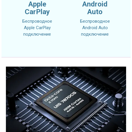
Apple
Android
CarPlay
Auto
Беспроводное
Беспроводное
Apple CarPlay
Android Auto
подключение
подключение