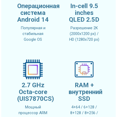
Операционная
In-cell 9.5
система
inches
Android 14
QLED 2.5D
Популярная и
Разрешение 2K
стабильная
(2000x1200 px) /
Google OS
HD (1280x720 px)
2.7 GHz
RAM +
Octa-core
внутренний
(UIS7870CS)
SSD
Мощный
4+64 / 6+128 /
процессор ARM
8+128 / 8+256 /