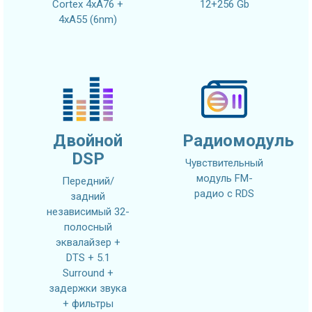
Cortex 4xA76 +
12+256 Gb
4xA55 (6nm)
Двойной
Радиомодуль
DSP
Чувствительный
модуль FM-
Передний/
радио с RDS
задний
независимый 32-
полосный
эквалайзер +
DTS + 5.1
Surround +
задержки звука
+ фильтры