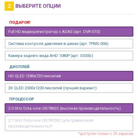
2
ВЫБЕРИТЕ ОПЦИИ
ПОДАРОК!
Full HD видеорегистратор с ADAS (арт. DVR-010)
Система контроля давления в шинах (арт. TPMS-006)
Камера заднего вида AHD 1080P (арт. S303b)
ДИСПЛЕЙ
HD QLED 1280x720 пикселей
2K QLED 2000х1200 пикселей (лучший вариант)
ПРОЦЕССОР
2.0 GHz Octa-core UIS7862S (высокая производительность)
2.7 GHz Octa-core UIS7870SC (ультравысокая
производительность)*
*доступен только с 2K экраном