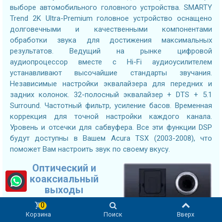
выборе автомобильного головного устройства. SMARTY
Trend 2K Ultra-Premium головное устройство оснащено
долговечными и качественными компонентами
обработки звука для достижения максимальных
результатов. Ведущий на рынке цифровой
аудиопроцессор вместе с Hi-Fi аудиоусилителем
устанавливают высочайшие стандарты звучания.
Независимые настройки эквалайзера для передних и
задних колонок. 32-полосный эквалайзер + DTS + 5.1
Surround. Частотный фильтр, усиление басов. Временная
коррекция для точной настройки каждого канала.
Уровень и отсечки для сабвуфера. Все эти функции DSP
будут доступны в Вашем Acura TSX (2003-2008), что
поможет Вам настроить звук по своему вкусу.
Оптический и
коаксиальный
выходы
0
Подключайте DSP-усилители
Корзина
Поиск
Вверх
нового поколения с помощью оптического или