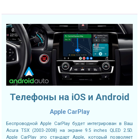
Телефоны на iOS и Android
Apple CarPlay
Беспроводной Apple CarPlay будет интегрирован в Ваш
Acura TSX (2003-2008) на экране 9.5 inches QLED 2.5D.
Apple CarPlay это стандарт Apple, который позволяет