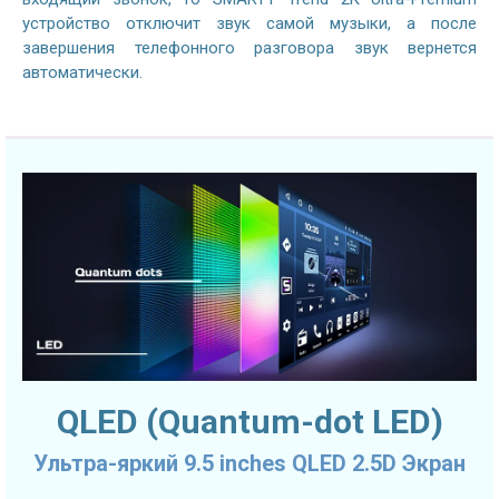
устройство отключит звук самой музыки, а после
завершения телефонного разговора звук вернется
автоматически.
QLED (Quantum-dot LED)
Ультра-яркий 9.5 inches QLED 2.5D Экран