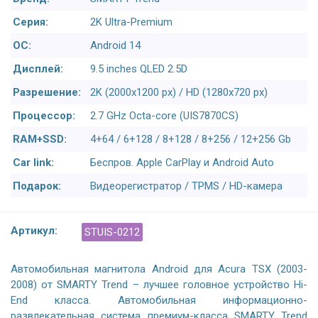
Серия:
2K Ultra-Premium
ОС:
Android 14
Дисплей:
9.5 inches QLED 2.5D
Разрешение:
2K (2000x1200 px) / HD (1280x720 px)
Процессор:
2.7 GHz Octa-core (UIS7870CS)
RAM+SSD:
4+64 / 6+128 / 8+128 / 8+256 / 12+256 Gb
Car link:
Беспров. Apple CarPlay и Android Auto
Подарок:
Видеорегистратор / TPMS / HD-камера
Артикул:
STUIS-0212
Автомобильная магнитола Android для Acura TSX (2003-
2008) от SMARTY Trend – лучшее головное устройство Hi-
End класса. Автомобильная информационно-
развлекательная система премиум-класса SMARTY Trend