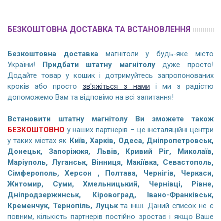
БЕЗКОШТОВНА ДОСТАВКА ТА ВСТАНОВЛЕННЯ
Безкоштовна доставка
магнітоли у будь-яке місто
України!
Придбати штатну магнітолу
дуже просто!
Додайте товар у кошик і дотримуйтесь запропонованих
кроків або просто
зв'яжіться з нами
і ми з радістю
допоможемо Вам та відповімо на всі запитання!
Встановити штатну магнітолу Ви зможете також
БЕЗКОШТОВНО
у наших партнерів – це інсталяційні центри
у таких містах як
Київ, Харків, Одеса, Дніпропетровськ,
Донецьк, Запоріжжя, Львів, Кривий Ріг, Миколаїв,
Маріуполь, Луганськ, Вінниця, Макіївка, Севастополь,
Сімферополь, Херсон , Полтава, Чернігів, Черкаси,
Житомир, Суми, Хмельницький, Чернівці, Рівне,
Дніпродзержинськ, Кіровоград, Івано-Франківськ,
Кременчук, Тернопіль, Луцьк
та інші. Даний список не є
повним, кількість партнерів постійно зростає і якщо Ваше