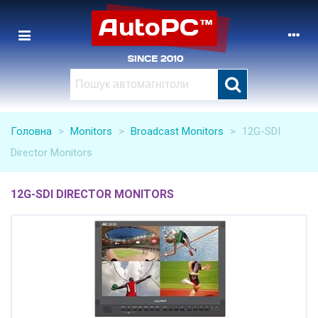
Головна
>
Monitors
>
Broadcast Monitors
>
12G-SDI
Director Monitors
12G-SDI DIRECTOR MONITORS