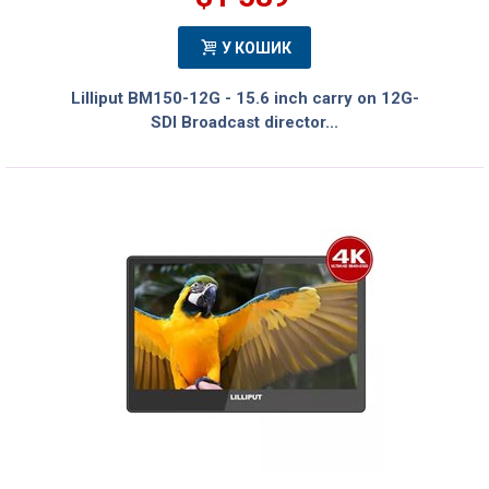
У КОШИК
Lilliput BM150-12G - 15.6 inch carry on 12G-
SDI Broadcast director...