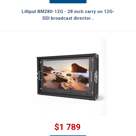
Lilliput BM280-12G - 28 inch carry on 12G-
SDI broadcast director...
$1 789