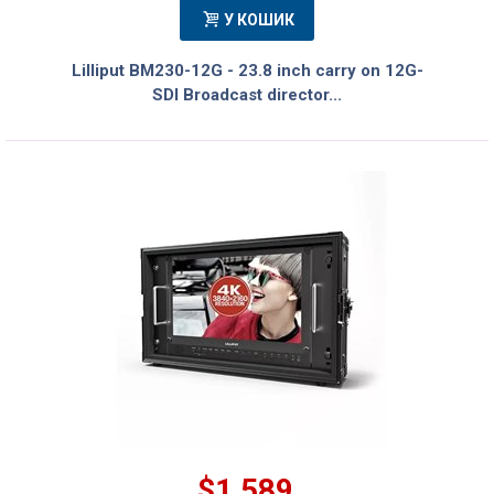
У КОШИК
Lilliput BM230-12G - 23.8 inch carry on 12G-
SDI Broadcast director...
$1 589